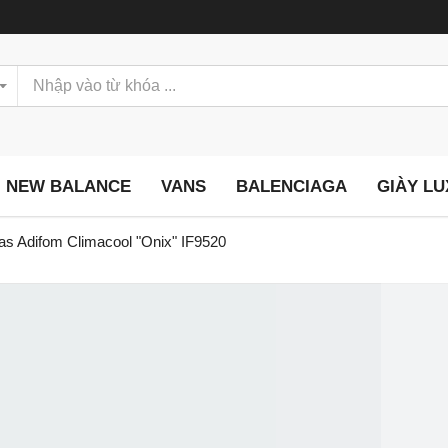
NEW BALANCE
VANS
BALENCIAGA
GIÀY L
as Adifom Climacool "Onix" IF9520