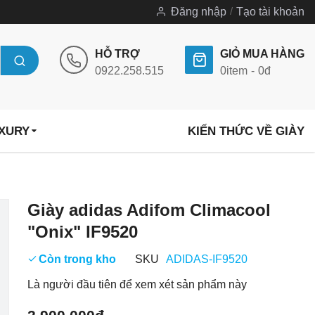
Đăng nhập
Tạo tài khoản
HỖ TRỢ
GIỎ MUA HÀNG
0922.258.515
0
item
0đ
UXURY
KIẾN THỨC VỀ GIÀY
Chuyển
Giày adidas Adifom Climacool
đến
"Onix" IF9520
phần
đầu
Còn trong kho
SKU
ADIDAS-IF9520
của
Là người đầu tiên để xem xét sản phẩm này
thư
viện