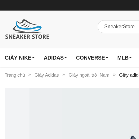
GIÀY NIKE
ADIDAS
CONVERSE
MLB
Trang chủ
Giày Adidas
Giày ngoài trời Nam
Giày adid
Chuyển
đến
phần
đầu
của
thư
viện