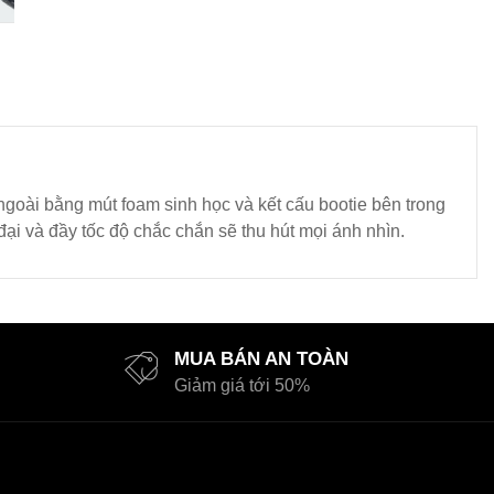
ngoài bằng mút foam sinh học và kết cấu bootie bên trong
đại và đầy tốc độ chắc chắn sẽ thu hút mọi ánh nhìn.
MUA BÁN AN TOÀN
Giảm giá tới 50%