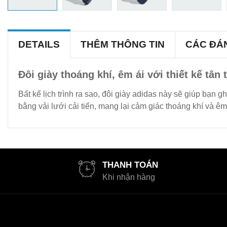
DETAILS
THÊM THÔNG TIN
CÁC ĐÁ
Đôi giày thoáng khí, êm ái với thiết kế tân t
Bất kể lịch trình ra sao, đôi giày adidas này sẽ giúp bạn
bằng vải lưới cải tiến, mang lại cảm giác thoáng khí và ê
THANH TOÁN
Khi nhận hàng