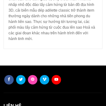
nhấp nhô độc đáo lấy cảm hứng từ bản đồ địa hình
3D, cải biên mẫu dép adilette classic trở thành item
thường ngày dành cho những nhà tiên phong du
hành liên sao. Thực sự hướng tới tương lai, các
phối màu lấy cảm hứng từ cuộc đua lên sao Hoả và
các giai đoạn khác nhau trên hành trình đến với
hành tinh mới.
LIÊN HỆ