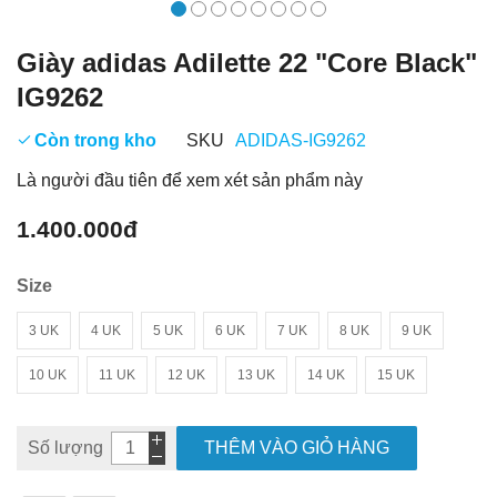
Giày adidas Adilette 22 "Core Black"
IG9262
Còn trong kho
SKU
ADIDAS-IG9262
Là người đầu tiên để xem xét sản phẩm này
1.400.000đ
Size
3 UK
4 UK
5 UK
6 UK
7 UK
8 UK
9 UK
10 UK
11 UK
12 UK
13 UK
14 UK
15 UK
Số lượng
THÊM VÀO GIỎ HÀNG