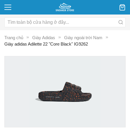
Trang chủ
Giày Adidas
Giày ngoài trời Nam
Giày adidas Adilette 22 "Core Black" IG9262
Chuyển
C
đến
đ
phần
p
đầu
đ
của
c
thư
th
viện
vi
hình
hì
ảnh
ả