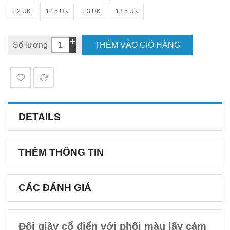
12 UK
12.5 UK
13 UK
13.5 UK
Số lượng
THÊM VÀO GIỎ HÀNG
DETAILS
THÊM THÔNG TIN
CÁC ĐÁNH GIÁ
Đôi giày cổ điển với phối màu lấy cảm