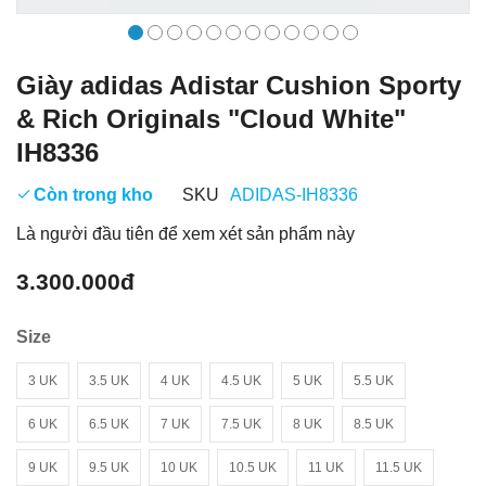
Giày adidas Adistar Cushion Sporty
& Rich Originals "Cloud White"
IH8336
Còn trong kho
SKU
ADIDAS-IH8336
Là người đầu tiên để xem xét sản phẩm này
3.300.000đ
Size
3 UK
3.5 UK
4 UK
4.5 UK
5 UK
5.5 UK
6 UK
6.5 UK
7 UK
7.5 UK
8 UK
8.5 UK
9 UK
9.5 UK
10 UK
10.5 UK
11 UK
11.5 UK