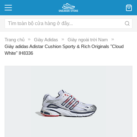
Trang chủ
Giày Adidas
Giày ngoài trời Nam
Giày adidas Adistar Cushion Sporty & Rich Originals "Cloud
White" IH8336
Chuyển
C
đến
đ
phần
p
đầu
đ
của
c
thư
th
viện
vi
hình
hì
ảnh
ả