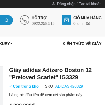
Đăng nhập
Tạo tài khoản
HỖ TRỢ
GIỎ MUA HÀNG
0922.258.515
0
item
0đ
UXURY
KIẾN THỨC VỀ GIÀY
Chuyển
Giày adidas Adizero Boston 12
đến
"Preloved Scarlet" IG3329
phần
đầu
Còn trong kho
SKU
ADIDAS-IG3329
của
Là người đầu tiên để xem xét sản phẩm này
thư
viện