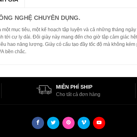
CÔNG NGHỆ CHUYÊN DỤNG.
 một mục tiêu, một kế hoạch tập luyện và cả những tháng ngày b
nh tới cự ly dài. Đôi giày này mang đến cho giờ tập cảm giác 
tiêu hao năng lượng. Giày có cấu tạo đầy tốc độ mà không k
A bền chắc.
MIỄN PHÍ SHIP
Cho tất cả đơn hàng