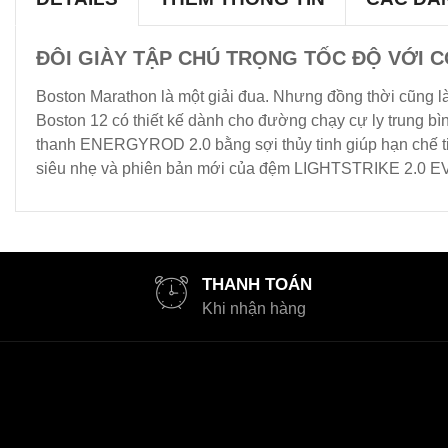
ĐÔI GIÀY TẬP CHÚ TRỌNG TỐC ĐỘ VỚI 
Boston Marathon là một giải đua. Nhưng đồng thời cũng là
Boston 12 có thiết kế dành cho đường chạy cự ly trung bì
thanh ENERGYROD 2.0 bằng sợi thủy tinh giúp hạn chế 
siêu nhẹ và phiên bản mới của đệm LIGHTSTRIKE 2.0 EV
THANH TOÁN
Khi nhận hàng