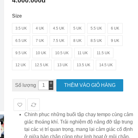
4.000.000đ
hình
ảnh
Size
3.5 UK
4 UK
4.5 UK
5 UK
5.5 UK
6 UK
6.5 UK
7 UK
7.5 UK
8 UK
8.5 UK
9 UK
9.5 UK
10 UK
10.5 UK
11 UK
11.5 UK
12 UK
12.5 UK
13 UK
13.5 UK
14.5 UK
Số lượng
THÊM VÀO GIỎ HÀNG
Chinh phục những buổi tập chạy tempo cùng cảm
giác thoáng khí. Trải nghiệm độ nâng đỡ tập trung
tại các vị trí quan trọng, mang lại cảm giác cố định
ở giữa bàn chân cũng như linh hoạt ở mũi chân.