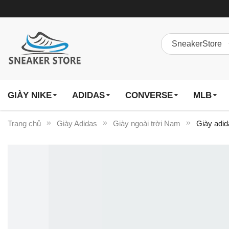
GIÀY NIKE
ADIDAS
CONVERSE
MLB
Trang chủ
Giày Adidas
Giày ngoài trời Nam
Giày adid
Chuyển
đến
phần
đầu
của
thư
viện