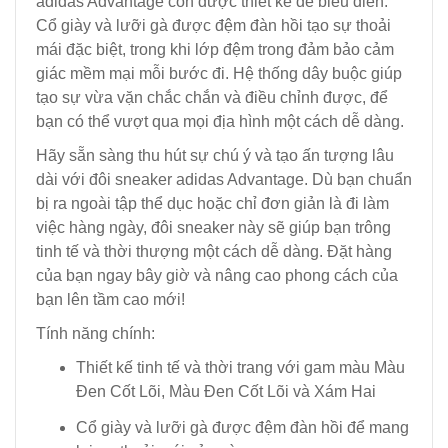
adidas Advantage còn được thiết kế để biểu diễn.
Cổ giày và lưỡi gà được đệm đàn hồi tạo sự thoải
mái đặc biệt, trong khi lớp đệm trong đảm bảo cảm
giác mềm mại mỗi bước đi. Hệ thống dây buộc giúp
tạo sự vừa vặn chắc chắn và điều chỉnh được, để
bạn có thể vượt qua mọi địa hình một cách dễ dàng.
Hãy sẵn sàng thu hút sự chú ý và tạo ấn tượng lâu
dài với đôi sneaker adidas Advantage. Dù bạn chuẩn
bị ra ngoài tập thể dục hoặc chỉ đơn giản là đi làm
việc hàng ngày, đôi sneaker này sẽ giúp bạn trông
tinh tế và thời thượng một cách dễ dàng. Đặt hàng
của bạn ngay bây giờ và nâng cao phong cách của
bạn lên tầm cao mới!
Tính năng chính:
Thiết kế tinh tế và thời trang với gam màu Màu
Đen Cốt Lõi, Màu Đen Cốt Lõi và Xám Hai
Cổ giày và lưỡi gà được đệm đàn hồi để mang