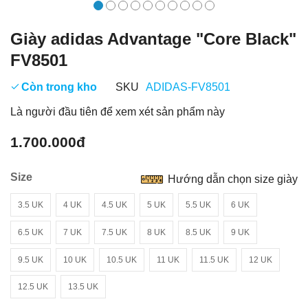
Giày adidas Advantage "Core Black"
FV8501
Còn trong kho
SKU
ADIDAS-FV8501
Là người đầu tiên để xem xét sản phẩm này
1.700.000đ
Size
Hướng dẫn chọn size giày
3.5 UK
4 UK
4.5 UK
5 UK
5.5 UK
6 UK
6.5 UK
7 UK
7.5 UK
8 UK
8.5 UK
9 UK
9.5 UK
10 UK
10.5 UK
11 UK
11.5 UK
12 UK
12.5 UK
13.5 UK