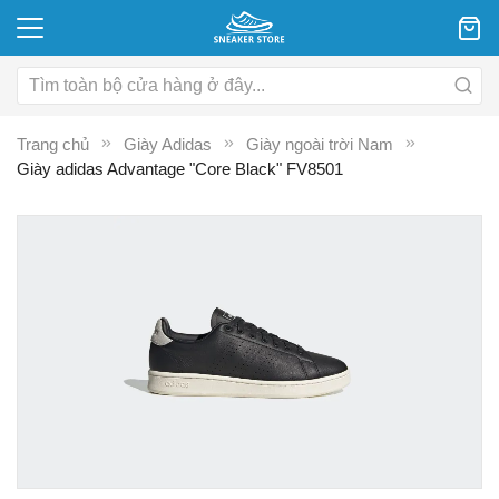
Trang chủ
Giày Adidas
Giày ngoài trời Nam
Giày adidas Advantage "Core Black" FV8501
Chuyển
C
đến
đ
phần
p
đầu
đ
của
c
thư
th
viện
vi
hình
hì
ảnh
ả