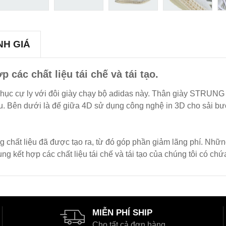
NH GIÁ
 các chất liệu tái chế và tái tạo.
hục cự ly với đôi giày chạy bộ adidas này. Thân giày STRUNG 
ưu. Bên dưới là đế giữa 4D sử dụng công nghệ in 3D cho sải bư
g chất liệu đã được tạo ra, từ đó góp phần giảm lãng phí. Những
kết hợp các chất liệu tái chế và tái tạo của chúng tôi có chứa 
MIỄN PHÍ SHIP
Cho tất cả đơn hàng