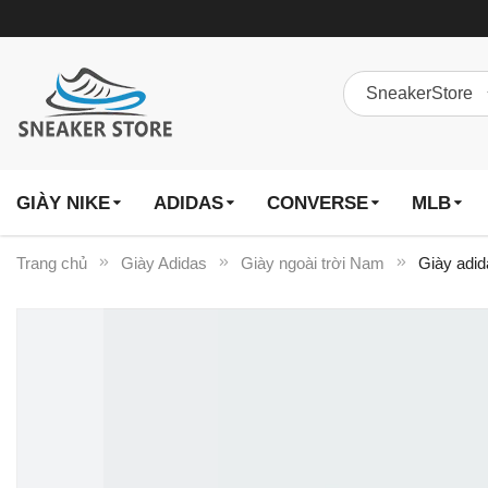
GIÀY NIKE
ADIDAS
CONVERSE
MLB
Trang chủ
Giày Adidas
Giày ngoài trời Nam
Giày adid
Chuyển
đến
phần
đầu
của
thư
viện