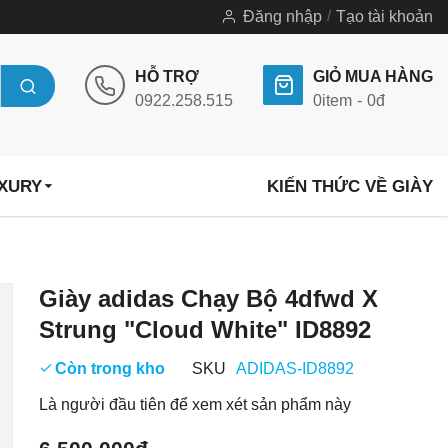
Đăng nhập
Tạo tài khoản
HỖ TRỢ
GIỎ MUA HÀNG
0922.258.515
0
item
0đ
UXURY
KIẾN THỨC VỀ GIÀY
Chuyển
Giày adidas Chạy Bộ 4dfwd X
đến
Strung "Cloud White" ID8892
phần
đầu
Còn trong kho
SKU
ADIDAS-ID8892
của
Là người đầu tiên để xem xét sản phẩm này
thư
viện