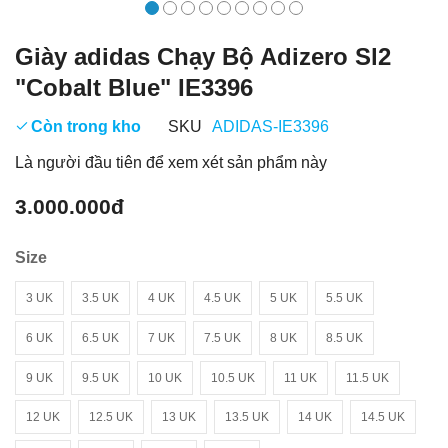
Giày adidas Chạy Bộ Adizero Sl2
"Cobalt Blue" IE3396
Còn trong kho
SKU
ADIDAS-IE3396
Là người đầu tiên để xem xét sản phẩm này
3.000.000đ
Size
3 UK
3.5 UK
4 UK
4.5 UK
5 UK
5.5 UK
6 UK
6.5 UK
7 UK
7.5 UK
8 UK
8.5 UK
9 UK
9.5 UK
10 UK
10.5 UK
11 UK
11.5 UK
12 UK
12.5 UK
13 UK
13.5 UK
14 UK
14.5 UK