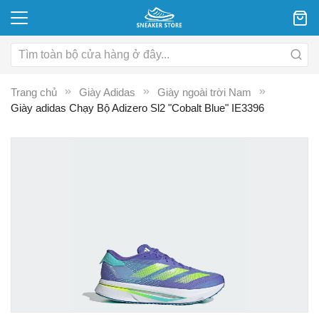
Trang chủ
Giày Adidas
Giày ngoài trời Nam
Giày adidas Chạy Bộ Adizero Sl2 "Cobalt Blue" IE3396
Chuyển
C
đến
đ
phần
p
đầu
đ
của
c
thư
th
viện
vi
hình
hì
ảnh
ả