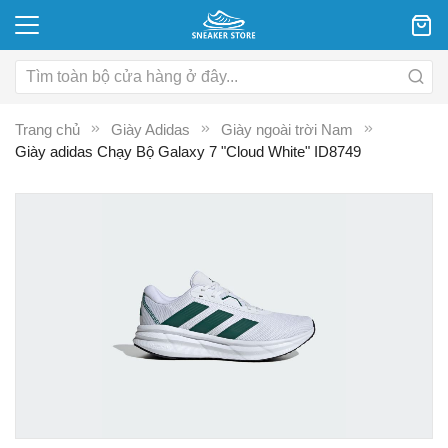
Trang chủ
Giày Adidas
Giày ngoài trời Nam
Giày adidas Chạy Bộ Galaxy 7 "Cloud White" ID8749
Chuyển
C
đến
đ
phần
p
đầu
đ
của
c
thư
th
viện
vi
hình
hì
ảnh
ả