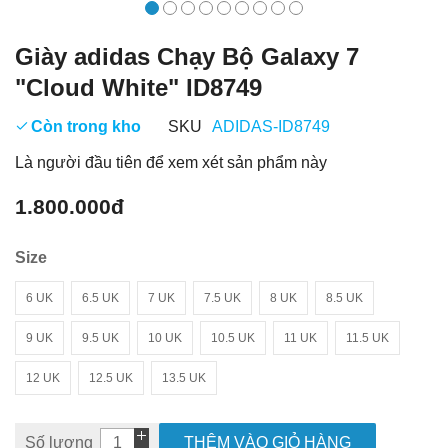
Giày adidas Chạy Bộ Galaxy 7
"Cloud White" ID8749
Còn trong kho
SKU
ADIDAS-ID8749
Là người đầu tiên để xem xét sản phẩm này
1.800.000đ
Size
6 UK
6.5 UK
7 UK
7.5 UK
8 UK
8.5 UK
9 UK
9.5 UK
10 UK
10.5 UK
11 UK
11.5 UK
12 UK
12.5 UK
13.5 UK
Số lượng
THÊM VÀO GIỎ HÀNG