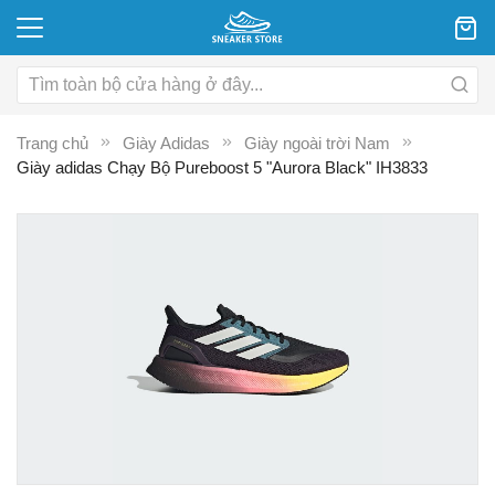
Trang chủ
Giày Adidas
Giày ngoài trời Nam
Giày adidas Chạy Bộ Pureboost 5 "Aurora Black" IH3833
Chuyển
C
đến
đ
phần
p
đầu
đ
của
c
thư
th
viện
vi
hình
hì
ảnh
ả