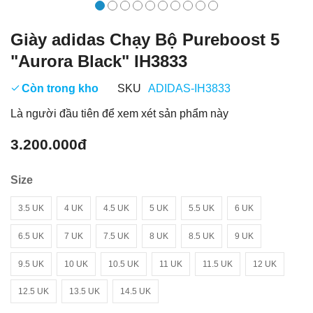
Giày adidas Chạy Bộ Pureboost 5
"Aurora Black" IH3833
Còn trong kho
SKU
ADIDAS-IH3833
Là người đầu tiên để xem xét sản phẩm này
3.200.000đ
Size
3.5 UK
4 UK
4.5 UK
5 UK
5.5 UK
6 UK
6.5 UK
7 UK
7.5 UK
8 UK
8.5 UK
9 UK
9.5 UK
10 UK
10.5 UK
11 UK
11.5 UK
12 UK
12.5 UK
13.5 UK
14.5 UK