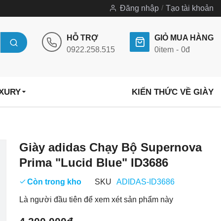
Đăng nhập
Tạo tài khoản
HỖ TRỢ
GIỎ MUA HÀNG
0922.258.515
0
item
0đ
UXURY
KIẾN THỨC VỀ GIÀY
Chuyển
Giày adidas Chạy Bộ Supernova
đến
Prima "Lucid Blue" ID3686
phần
đầu
Còn trong kho
SKU
ADIDAS-ID3686
của
Là người đầu tiên để xem xét sản phẩm này
thư
viện