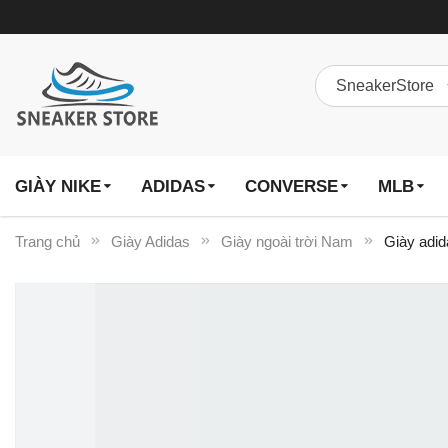
GIÀY NIKE
ADIDAS
CONVERSE
MLB
Trang chủ
Giày Adidas
Giày ngoài trời Nam
Giày adid
Chuyển
đến
phần
đầu
của
thư
viện