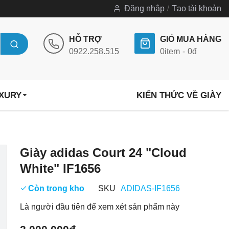
Đăng nhập
Tạo tài khoản
HỖ TRỢ
GIỎ MUA HÀNG
0922.258.515
0
item
0đ
UXURY
KIẾN THỨC VỀ GIÀY
Chuyển
Giày adidas Court 24 "Cloud
đến
White" IF1656
phần
đầu
Còn trong kho
SKU
ADIDAS-IF1656
của
Là người đầu tiên để xem xét sản phẩm này
thư
viện