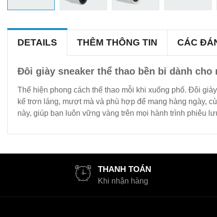
DETAILS
THÊM THÔNG TIN
CÁC ĐÁ
Đôi giày sneaker thể thao bền bỉ dành cho 
Thể hiện phong cách thể thao mỗi khi xuống phố. Đôi giày 
kế trơn láng, mượt mà và phù hợp để mang hàng ngày, cù
này, giúp bạn luôn vững vàng trên mọi hành trình phiêu lư
THANH TOÁN
Khi nhận hàng