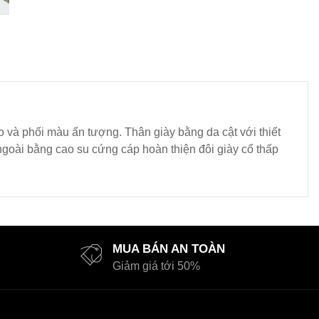
o và phối màu ấn tượng. Thân giày bằng da cật với thiết
oài bằng cao su cứng cáp hoàn thiện đôi giày cổ thấp
MUA BÁN AN TOÀN
Giảm giá tới 50%