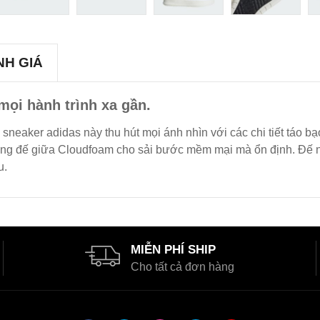
NH GIÁ
mọi hành trình xa gần.
sneaker adidas này thu hút mọi ánh nhìn với các chi tiết táo bạ
ng đế giữa Cloudfoam cho sải bước mềm mại mà ổn định. Đế ng
u.
MIỄN PHÍ SHIP
Cho tất cả đơn hàng