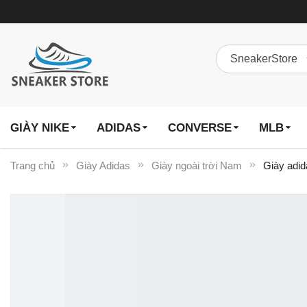
GIÀY NIKE
ADIDAS
CONVERSE
MLB
Trang chủ
Giày Adidas
Giày ngoài trời Nam
Giày adid
Chuyển
đến
phần
đầu
của
thư
viện