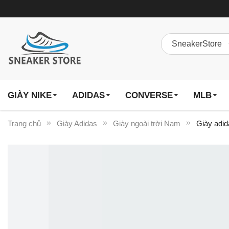
GIÀY NIKE
ADIDAS
CONVERSE
MLB
Trang chủ
Giày Adidas
Giày ngoài trời Nam
Giày adi
Chuyển
đến
phần
đầu
của
thư
viện