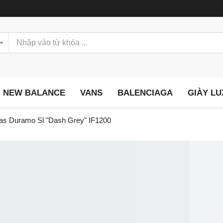
NEW BALANCE
VANS
BALENCIAGA
GIÀY L
das Duramo Sl "Dash Grey" IF1200