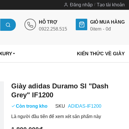
Đăng nhập
Tạo tài khoản
HỖ TRỢ
GIỎ MUA HÀNG
0922.258.515
0
item
0đ
UXURY
KIẾN THỨC VỀ GIÀY
Chuyển
Giày adidas Duramo Sl "Dash
đến
Grey" IF1200
phần
đầu
Còn trong kho
SKU
ADIDAS-IF1200
của
Là người đầu tiên để xem xét sản phẩm này
thư
viện