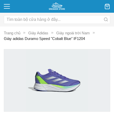
Trang chủ
Giày Adidas
Giày ngoài trời Nam
Giày adidas Duramo Speed "Cobalt Blue" IF1204
Chuyển
C
đến
đ
phần
p
đầu
đ
của
c
thư
th
viện
vi
hình
hì
ảnh
ả