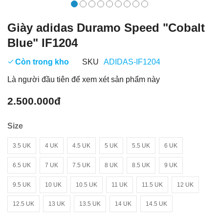
Giày adidas Duramo Speed "Cobalt
Blue" IF1204
Còn trong kho
SKU
ADIDAS-IF1204
Là người đầu tiên để xem xét sản phẩm này
2.500.000đ
Size
3.5 UK
4 UK
4.5 UK
5 UK
5.5 UK
6 UK
6.5 UK
7 UK
7.5 UK
8 UK
8.5 UK
9 UK
9.5 UK
10 UK
10.5 UK
11 UK
11.5 UK
12 UK
12.5 UK
13 UK
13.5 UK
14 UK
14.5 UK