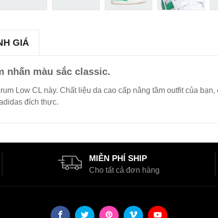
NH GIÁ
ểm nhấn màu sắc classic.
orum Low CL này. Chất liệu da cao cấp nâng tầm outfit của bạ
adidas đích thực.
MIỄN PHÍ SHIP
Cho tất cả đơn hàng