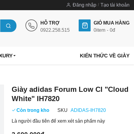
Đăng nhập
Tạo tài khoản
HỖ TRỢ
GIỎ MUA HÀNG
0922.258.515
0
item
0đ
UXURY
KIẾN THỨC VỀ GIÀY
Chuyển
Giày adidas Forum Low Cl "Cloud
đến
White" IH7820
phần
đầu
Còn trong kho
SKU
ADIDAS-IH7820
của
Là người đầu tiên để xem xét sản phẩm này
thư
viện