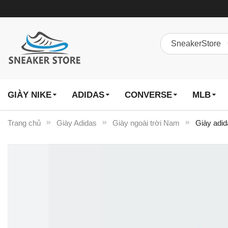
GIÀY NIKE
ADIDAS
CONVERSE
MLB
Trang chủ
Giày Adidas
Giày ngoài trời Nam
Giày adid
Chuyển
đến
phần
đầu
của
thư
viện