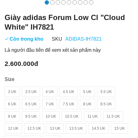
Giày adidas Forum Low Cl "Cloud
White" IH7821
Còn trong kho
SKU
ADIDAS-IH7821
Là người đầu tiên để xem xét sản phẩm này
2.600.000đ
Size
3 UK
3.5 UK
4 UK
4.5 UK
5 UK
5.5 UK
6 UK
6.5 UK
7 UK
7.5 UK
8 UK
8.5 UK
9 UK
9.5 UK
10 UK
10.5 UK
11 UK
11.5 UK
12 UK
12.5 UK
13 UK
13.5 UK
14.5 UK
15 UK