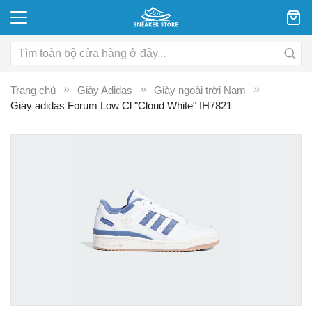
Trang chủ
Giày Adidas
Giày ngoài trời Nam
Giày adidas Forum Low Cl "Cloud White" IH7821
Chuyển
C
đến
đ
phần
p
đầu
đ
của
c
thư
th
viện
vi
hình
hì
ảnh
ả