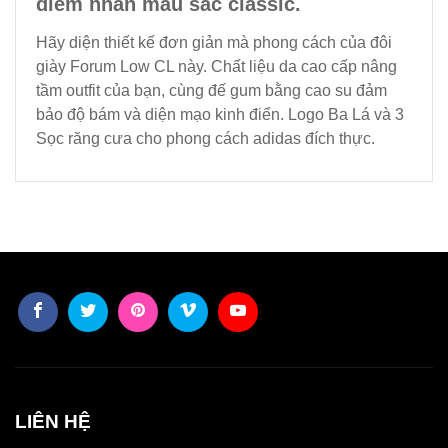
điểm nhấn màu sắc classic.
Hãy diện thiết kế đơn giản mà phong cách của đôi
giày Forum Low CL này. Chất liệu da cao cấp nâng
tầm outfit của bạn, cùng đế gum bằng cao su đảm
bảo độ bám và diện mạo kinh điển. Logo Ba Lá và 3
Sọc răng cưa cho phong cách adidas đích thực.
LIÊN HỆ