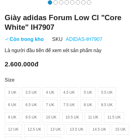
Giày adidas Forum Low Cl "Core
White" IH7907
Còn trong kho
SKU
ADIDAS-IH7907
Là người đầu tiên để xem xét sản phẩm này
2.600.000đ
Size
3 UK
3.5 UK
4 UK
4.5 UK
5 UK
5.5 UK
6 UK
6.5 UK
7 UK
7.5 UK
8 UK
8.5 UK
9 UK
9.5 UK
10 UK
10.5 UK
11 UK
11.5 UK
12 UK
12.5 UK
13 UK
13.5 UK
14.5 UK
15 UK