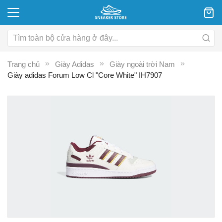
Trang chủ
Giày Adidas
Giày ngoài trời Nam
Giày adidas Forum Low Cl "Core White" IH7907
Chuyển
C
đến
đ
phần
p
đầu
đ
của
c
thư
th
viện
vi
hình
hì
ảnh
ả