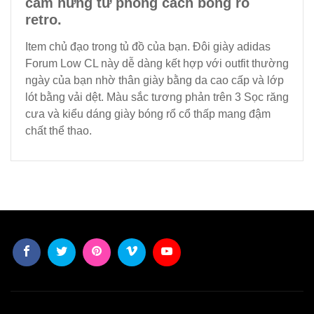
cảm hứng từ phong cách bóng rổ
retro.
Item chủ đạo trong tủ đồ của bạn. Đôi giày adidas
Forum Low CL này dễ dàng kết hợp với outfit thường
ngày của bạn nhờ thân giày bằng da cao cấp và lớp
lót bằng vải dệt. Màu sắc tương phản trên 3 Sọc răng
cưa và kiểu dáng giày bóng rổ cổ thấp mang đậm
chất thể thao.