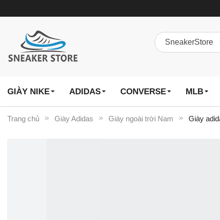
GIÀY NIKE
ADIDAS
CONVERSE
MLB
Trang chủ
Giày Adidas
Giày ngoài trời Nam
Giày adid
Chuyển
đến
phần
đầu
của
thư
viện