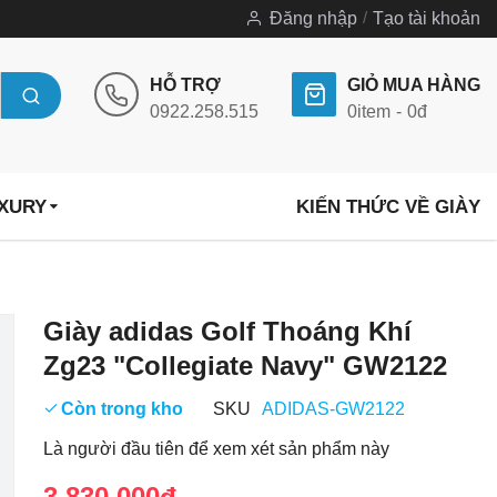
Đăng nhập
Tạo tài khoản
HỖ TRỢ
GIỎ MUA HÀNG
0922.258.515
0
item
0đ
UXURY
KIẾN THỨC VỀ GIÀY
Chuyển
Giày adidas Golf Thoáng Khí
đến
Zg23 "Collegiate Navy" GW2122
phần
đầu
Còn trong kho
SKU
ADIDAS-GW2122
của
Là người đầu tiên để xem xét sản phẩm này
thư
viện
3.830.000đ