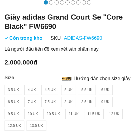
Giày adidas Grand Court Se "Core
Black" FW6690
Còn trong kho
SKU
ADIDAS-FW6690
Là người đầu tiên để xem xét sản phẩm này
2.000.000đ
Size
Hướng dẫn chọn size giày
3.5 UK
4 UK
4.5 UK
5 UK
5.5 UK
6 UK
6.5 UK
7 UK
7.5 UK
8 UK
8.5 UK
9 UK
9.5 UK
10 UK
10.5 UK
11 UK
11.5 UK
12 UK
12.5 UK
13.5 UK