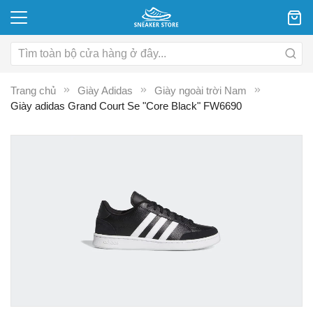
Trang chủ
Giày Adidas
Giày ngoài trời Nam
Giày adidas Grand Court Se "Core Black" FW6690
Chuyển
C
đến
đ
phần
p
đầu
đ
của
c
thư
th
viện
vi
hình
hì
ảnh
ả