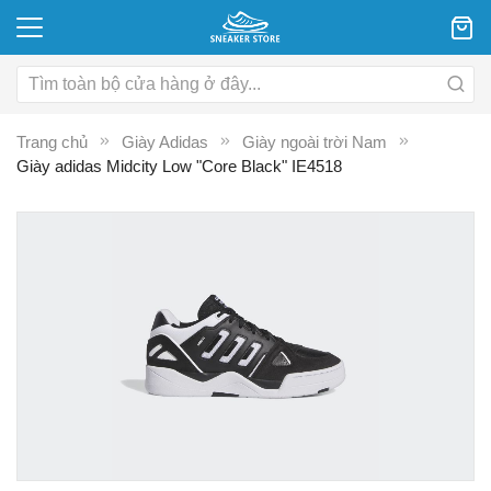
Trang chủ
Giày Adidas
Giày ngoài trời Nam
Giày adidas Midcity Low "Core Black" IE4518
Chuyển
C
đến
đ
phần
p
đầu
đ
của
c
thư
th
viện
vi
hình
hì
ảnh
ả