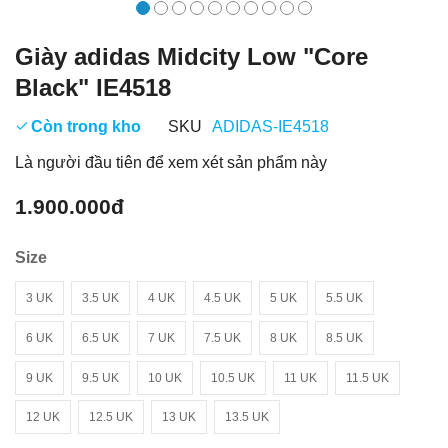
Giày adidas Midcity Low "Core
Black" IE4518
Còn trong kho
SKU
ADIDAS-IE4518
Là người đầu tiên để xem xét sản phẩm này
1.900.000đ
Size
3 UK
3.5 UK
4 UK
4.5 UK
5 UK
5.5 UK
6 UK
6.5 UK
7 UK
7.5 UK
8 UK
8.5 UK
9 UK
9.5 UK
10 UK
10.5 UK
11 UK
11.5 UK
12 UK
12.5 UK
13 UK
13.5 UK