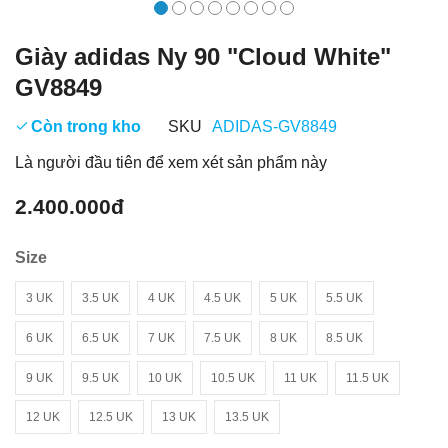
Giày adidas Ny 90 "Cloud White"
GV8849
Còn trong kho
SKU
ADIDAS-GV8849
Là người đầu tiên để xem xét sản phẩm này
2.400.000đ
Size
3 UK
3.5 UK
4 UK
4.5 UK
5 UK
5.5 UK
6 UK
6.5 UK
7 UK
7.5 UK
8 UK
8.5 UK
9 UK
9.5 UK
10 UK
10.5 UK
11 UK
11.5 UK
12 UK
12.5 UK
13 UK
13.5 UK