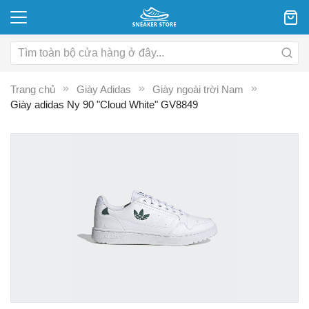
Trang chủ
Giày Adidas
Giày ngoài trời Nam
Giày adidas Ny 90 "Cloud White" GV8849
Chuyển
C
đến
đ
phần
p
đầu
đ
của
c
thư
th
viện
vi
hình
hì
ảnh
ả