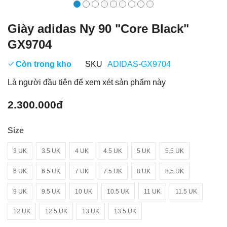
Giày adidas Ny 90 "Core Black"
GX9704
Còn trong kho
SKU
ADIDAS-GX9704
Là người đầu tiên để xem xét sản phẩm này
2.300.000đ
Size
3 UK
3.5 UK
4 UK
4.5 UK
5 UK
5.5 UK
6 UK
6.5 UK
7 UK
7.5 UK
8 UK
8.5 UK
9 UK
9.5 UK
10 UK
10.5 UK
11 UK
11.5 UK
12 UK
12.5 UK
13 UK
13.5 UK