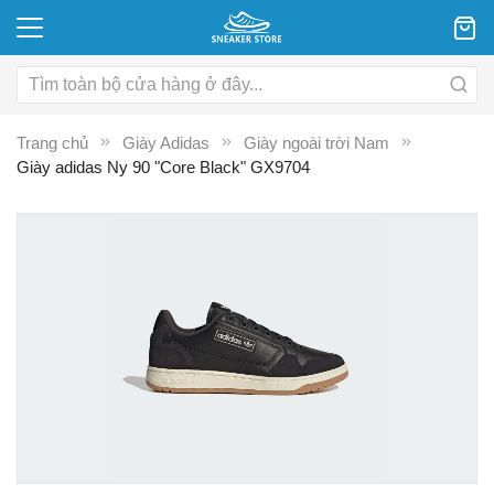
Trang chủ
Giày Adidas
Giày ngoài trời Nam
Giày adidas Ny 90 "Core Black" GX9704
Chuyển
C
đến
đ
phần
p
đầu
đ
của
c
thư
th
viện
vi
hình
hì
ảnh
ả