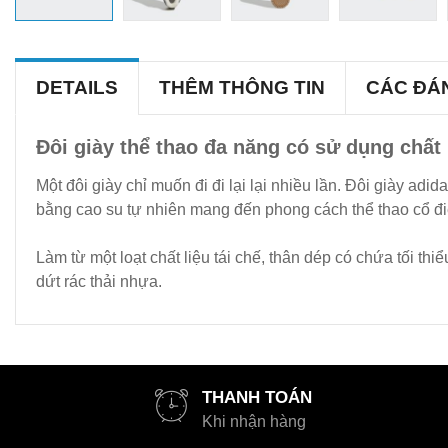
DETAILS
THÊM THÔNG TIN
CÁC ĐÁ
Đôi giày thể thao đa năng có sử dụng chất l
Một đôi giày chỉ muốn đi đi lại lại nhiều lần. Đôi giày adi
bằng cao su tự nhiên mang đến phong cách thể thao cổ đ
Làm từ một loạt chất liệu tái chế, thân dép có chứa tối t
dứt rác thải nhựa.
THANH TOÁN
Khi nhận hàng