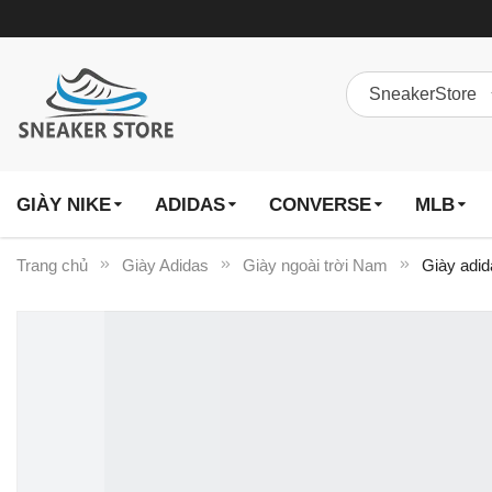
GIÀY NIKE
ADIDAS
CONVERSE
MLB
Trang chủ
Giày Adidas
Giày ngoài trời Nam
Giày adi
Chuyển
đến
phần
đầu
của
thư
viện