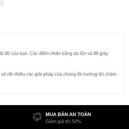
ng tủ đồ của bạn. Các điểm nhấn bằng da lộn và đế giày
g số rất nhiều các giải pháp của chúng tôi hướng tới chấm
MUA BÁN AN TOÀN
Giảm giá tới 50%