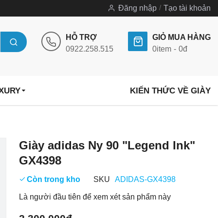
Đăng nhập
Tạo tài khoản
HỖ TRỢ
GIỎ MUA HÀNG
0922.258.515
0
item
0đ
UXURY
KIẾN THỨC VỀ GIÀY
Chuyển
Giày adidas Ny 90 "Legend Ink"
đến
GX4398
phần
đầu
Còn trong kho
SKU
ADIDAS-GX4398
của
Là người đầu tiên để xem xét sản phẩm này
thư
viện