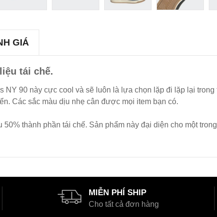
NH GIÁ
iệu tái chế.
das NY 90 này cực cool và sẽ luôn là lựa chọn lặp đi lặp lại tro
iển. Các sắc màu dịu nhẹ cân được mọi item bạn có.
hiểu 50% thành phần tái chế. Sản phẩm này đại diện cho một tron
MIỄN PHÍ SHIP
Cho tất cả đơn hàng