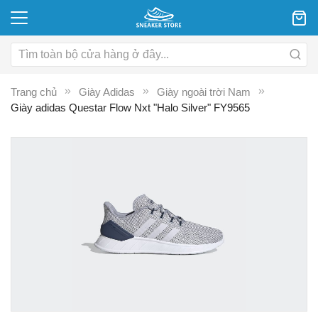
Trang chủ
Giày Adidas
Giày ngoài trời Nam
Giày adidas Questar Flow Nxt "Halo Silver" FY9565
Chuyển
C
đến
đ
phần
p
đầu
đ
của
c
thư
th
viện
vi
hình
hì
ảnh
ả