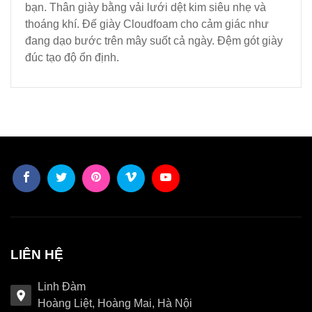
bạn. Thân giày bằng vải lưới dệt kim siêu nhẹ và
thoáng khí. Đế giày Cloudfoam cho cảm giác như
đang dạo bước trên mây suốt cả ngày. Đệm gót giày
đúc tạo độ ổn định.
LIÊN HỆ
Linh Đàm
Hoàng Liệt, Hoàng Mai, Hà Nội