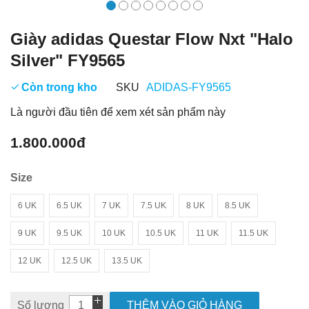
Giày adidas Questar Flow Nxt "Halo
Silver" FY9565
Còn trong kho
SKU
ADIDAS-FY9565
Là người đầu tiên để xem xét sản phẩm này
1.800.000đ
Size
6 UK
6.5 UK
7 UK
7.5 UK
8 UK
8.5 UK
9 UK
9.5 UK
10 UK
10.5 UK
11 UK
11.5 UK
12 UK
12.5 UK
13.5 UK
Số lượng
THÊM VÀO GIỎ HÀNG