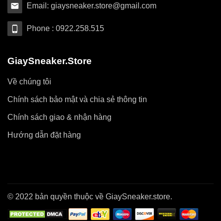
Email: giaysneaker.store@gmail.com
Phone : 0922.258.515
GiaySneaker.Store
Về chúng tôi
Chính sách bảo mật và chia sẻ thông tin
Chính sách giao & nhận hàng
Hướng dẫn đặt hàng
© 2022 bản quyền thuộc về GiaySneaker.store.