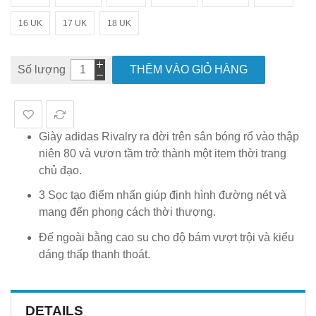
16 UK
17 UK
18 UK
Số lượng
THÊM VÀO GIỎ HÀNG
Giày adidas Rivalry ra đời trên sân bóng rổ vào thập
niên 80 và vươn tầm trở thành một item thời trang
chủ đạo.
3 Sọc tạo điểm nhấn giúp định hình đường nét và
mang đến phong cách thời thượng.
Đế ngoài bằng cao su cho độ bám vượt trội và kiểu
dáng thấp thanh thoát.
DETAILS