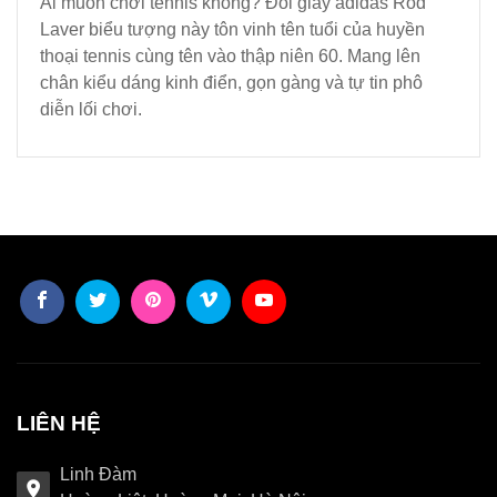
Ai muốn chơi tennis không? Đôi giày adidas Rod
Laver biểu tượng này tôn vinh tên tuổi của huyền
thoại tennis cùng tên vào thập niên 60. Mang lên
chân kiểu dáng kinh điển, gọn gàng và tự tin phô
diễn lối chơi.
LIÊN HỆ
Linh Đàm