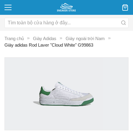
Trang chủ
Giày Adidas
Giày ngoài trời Nam
Giày adidas Rod Laver "Cloud White" G99863
Chuyển
C
đến
đ
phần
p
đầu
đ
của
c
thư
th
viện
vi
hình
hì
ảnh
ả