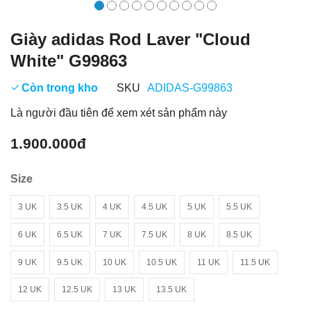
Giày adidas Rod Laver "Cloud
White" G99863
Còn trong kho
SKU
ADIDAS-G99863
Là người đầu tiên để xem xét sản phẩm này
1.900.000đ
Size
3 UK
3.5 UK
4 UK
4.5 UK
5 UK
5.5 UK
6 UK
6.5 UK
7 UK
7.5 UK
8 UK
8.5 UK
9 UK
9.5 UK
10 UK
10.5 UK
11 UK
11.5 UK
12 UK
12.5 UK
13 UK
13.5 UK