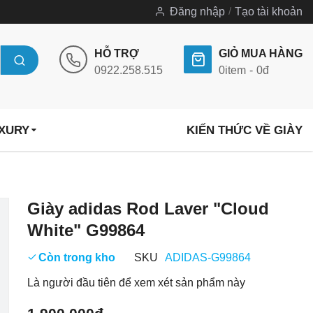
Đăng nhập
Tạo tài khoản
HỖ TRỢ
GIỎ MUA HÀNG
0922.258.515
0
item
0đ
UXURY
KIẾN THỨC VỀ GIÀY
Chuyển
Giày adidas Rod Laver "Cloud
đến
White" G99864
phần
đầu
Còn trong kho
SKU
ADIDAS-G99864
của
Là người đầu tiên để xem xét sản phẩm này
thư
viện