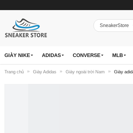
GIÀY NIKE
ADIDAS
CONVERSE
MLB
Trang chủ
Giày Adidas
Giày ngoài trời Nam
Giày adi
Chuyển
đến
phần
đầu
của
thư
viện