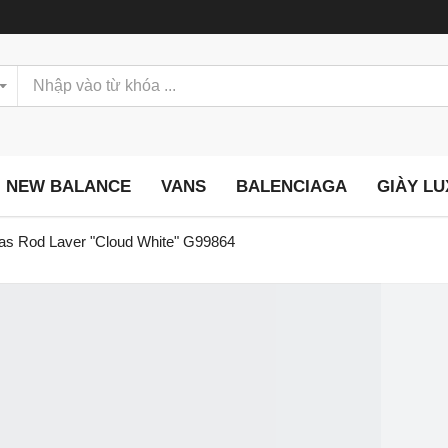
NEW BALANCE
VANS
BALENCIAGA
GIÀY L
das Rod Laver "Cloud White" G99864