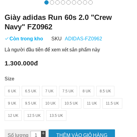
Giày adidas Run 60s 2.0 "Crew
Navy" FZ0962
Còn trong kho
SKU
ADIDAS-FZ0962
Là người đầu tiên để xem xét sản phẩm này
1.300.000đ
Size
6 UK
6.5 UK
7 UK
7.5 UK
8 UK
8.5 UK
9 UK
9.5 UK
10 UK
10.5 UK
11 UK
11.5 UK
12 UK
12.5 UK
13.5 UK
Số lượng
THÊM VÀO GIỎ HÀNG