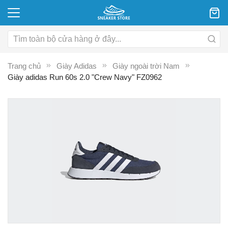
Trang chủ
Giày Adidas
Giày ngoài trời Nam
Giày adidas Run 60s 2.0 "Crew Navy" FZ0962
Chuyển
C
đến
đ
phần
p
đầu
đ
của
c
thư
th
viện
vi
hình
hì
ảnh
ả