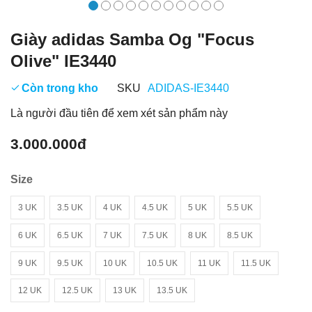
Giày adidas Samba Og "Focus
Olive" IE3440
Còn trong kho
SKU
ADIDAS-IE3440
Là người đầu tiên để xem xét sản phẩm này
3.000.000đ
Size
3 UK
3.5 UK
4 UK
4.5 UK
5 UK
5.5 UK
6 UK
6.5 UK
7 UK
7.5 UK
8 UK
8.5 UK
9 UK
9.5 UK
10 UK
10.5 UK
11 UK
11.5 UK
12 UK
12.5 UK
13 UK
13.5 UK