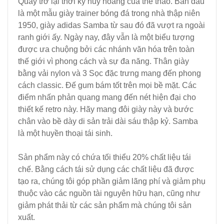
Quay trở lại thời kỳ huy hoàng của thể thao. Ban đầu
là một mẫu giày trainer bóng đá trong nhà thập niên
1950, giày adidas Samba từ sau đó đã vượt ra ngoài
ranh giới ấy. Ngày nay, đây vẫn là một biểu tượng
được ưa chuộng bởi các nhánh văn hóa trên toàn
thế giới vì phong cách và sự đa năng. Thân giày
bằng vải nylon và 3 Sọc đặc trưng mang đến phong
cách classic. Đế gum bám tốt trên mọi bề mặt. Các
điểm nhấn phản quang mang đến nét hiện đại cho
thiết kế retro này. Hãy mang đôi giày này và bước
chân vào bề dày di sản trải dài sáu thập kỷ. Samba
là một huyền thoại tái sinh.
Sản phẩm này có chứa tối thiểu 20% chất liệu tái
chế. Bằng cách tái sử dụng các chất liệu đã được
tạo ra, chúng tôi góp phần giảm lãng phí và giảm phụ
thuộc vào các nguồn tài nguyên hữu hạn, cũng như
giảm phát thải từ các sản phẩm mà chúng tôi sản
xuất.