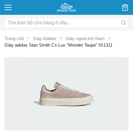
Trang chủ
Giày Adidas
Giày ngoài trời Nam
Giày adidas Stan Smith Cs Lux "Wonder Taupe" IG1311
Chuyển
C
đến
đ
phần
p
đầu
đ
của
c
thư
th
viện
vi
hình
hì
ảnh
ả