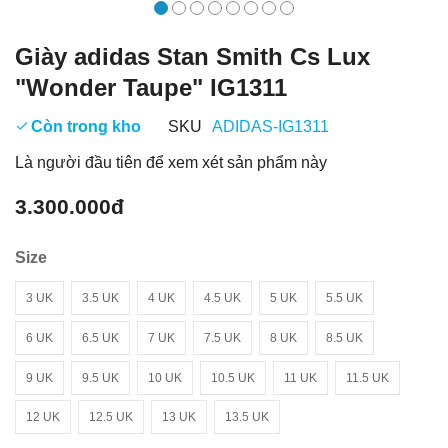
Giày adidas Stan Smith Cs Lux
"Wonder Taupe" IG1311
Còn trong kho
SKU
ADIDAS-IG1311
Là người đầu tiên để xem xét sản phẩm này
3.300.000đ
Size
3 UK
3.5 UK
4 UK
4.5 UK
5 UK
5.5 UK
6 UK
6.5 UK
7 UK
7.5 UK
8 UK
8.5 UK
9 UK
9.5 UK
10 UK
10.5 UK
11 UK
11.5 UK
12 UK
12.5 UK
13 UK
13.5 UK