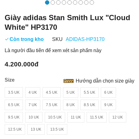
Giày adidas Stan Smith Lux "Cloud
White" HP3170
Còn trong kho
SKU
ADIDAS-HP3170
Là người đầu tiên để xem xét sản phẩm này
4.200.000đ
Size
Hướng dẫn chọn size giày
3.5 UK
4 UK
4.5 UK
5 UK
5.5 UK
6 UK
6.5 UK
7 UK
7.5 UK
8 UK
8.5 UK
9 UK
9.5 UK
10 UK
10.5 UK
11 UK
11.5 UK
12 UK
12.5 UK
13 UK
13.5 UK