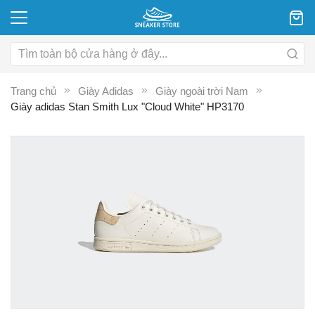
Trang chủ
Giày Adidas
Giày ngoài trời Nam
Giày adidas Stan Smith Lux "Cloud White" HP3170
Chuyển
C
đến
đ
phần
p
đầu
đ
của
c
thư
th
viện
vi
hình
hì
ảnh
ả