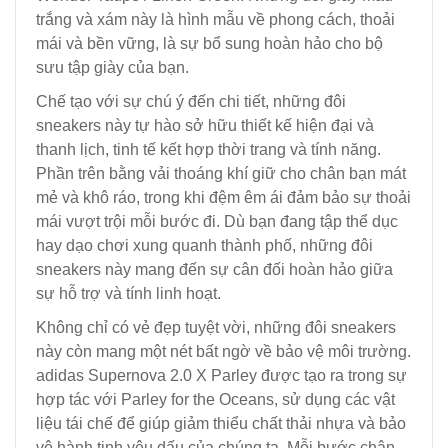
trắng và xám này là hình mẫu về phong cách, thoải
mái và bền vững, là sự bổ sung hoàn hảo cho bộ
sưu tập giày của bạn.
Chế tạo với sự chú ý đến chi tiết, những đôi
sneakers này tự hào sở hữu thiết kế hiện đại và
thanh lịch, tinh tế kết hợp thời trang và tính năng.
Phần trên bằng vải thoáng khí giữ cho chân bạn mát
mẻ và khô ráo, trong khi đệm êm ái đảm bảo sự thoải
mái vượt trội mỗi bước đi. Dù bạn đang tập thể dục
hay dạo chơi xung quanh thành phố, những đôi
sneakers này mang đến sự cân đối hoàn hảo giữa
sự hỗ trợ và tính linh hoạt.
Không chỉ có vẻ đẹp tuyệt vời, những đôi sneakers
này còn mang một nét bất ngờ về bảo vệ môi trường.
adidas Supernova 2.0 X Parley được tạo ra trong sự
hợp tác với Parley for the Oceans, sử dụng các vật
liệu tái chế để giúp giảm thiểu chất thải nhựa và bảo
vệ hành tinh yêu dấu của chúng ta. Mỗi bước chân