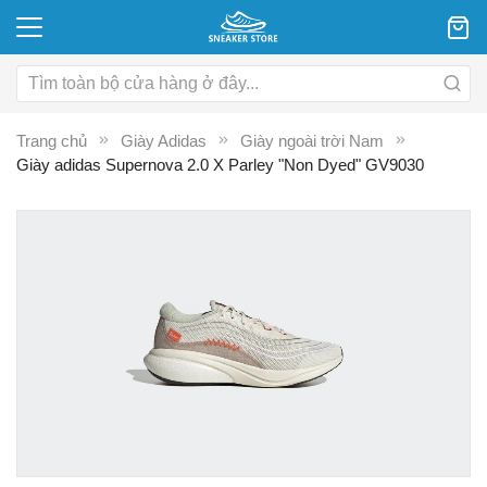
Trang chủ
Giày Adidas
Giày ngoài trời Nam
Giày adidas Supernova 2.0 X Parley "Non Dyed" GV9030
Chuyển
C
đến
đ
phần
p
đầu
đ
của
c
thư
th
viện
vi
hình
hì
ảnh
ả