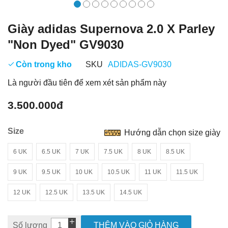
Giày adidas Supernova 2.0 X Parley
"Non Dyed" GV9030
Còn trong kho
SKU
ADIDAS-GV9030
Là người đầu tiên để xem xét sản phẩm này
3.500.000đ
Size
Hướng dẫn chọn size giày
6 UK
6.5 UK
7 UK
7.5 UK
8 UK
8.5 UK
9 UK
9.5 UK
10 UK
10.5 UK
11 UK
11.5 UK
12 UK
12.5 UK
13.5 UK
14.5 UK
Số lượng
THÊM VÀO GIỎ HÀNG