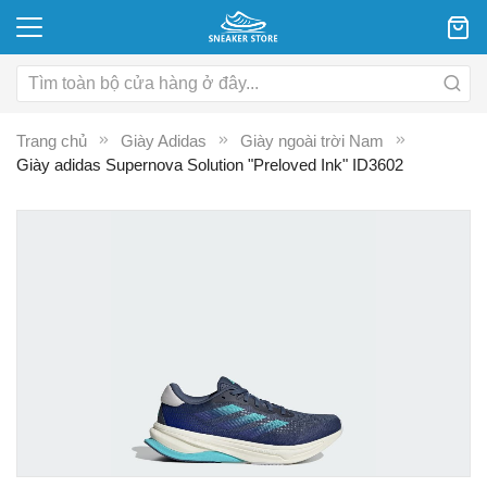
Trang chủ
Giày Adidas
Giày ngoài trời Nam
Giày adidas Supernova Solution "Preloved Ink" ID3602
Chuyển
C
đến
đ
phần
p
đầu
đ
của
c
thư
th
viện
vi
hình
hì
ảnh
ả