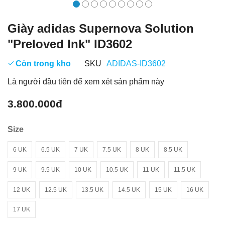
Giày adidas Supernova Solution
"Preloved Ink" ID3602
Còn trong kho
SKU
ADIDAS-ID3602
Là người đầu tiên để xem xét sản phẩm này
3.800.000đ
Size
6 UK
6.5 UK
7 UK
7.5 UK
8 UK
8.5 UK
9 UK
9.5 UK
10 UK
10.5 UK
11 UK
11.5 UK
12 UK
12.5 UK
13.5 UK
14.5 UK
15 UK
16 UK
17 UK