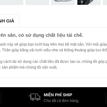
NH GIÁ
ên sân, có sử dụng chất liệu tái chế.
tflash này sẽ giúp bạn lướt bay trên mọi bề mặt sân. Với mũi già
Thân giày bằng vải lưới siêu nhẹ và thông thoáng giúp lưu thô
g cách tái sử dụng các chất liệu đã được tạo ra, chúng tôi góp
c sản phẩm mà chúng tôi sản xuất.
MIỄN PHÍ SHIP
Cho tất cả đơn hàng