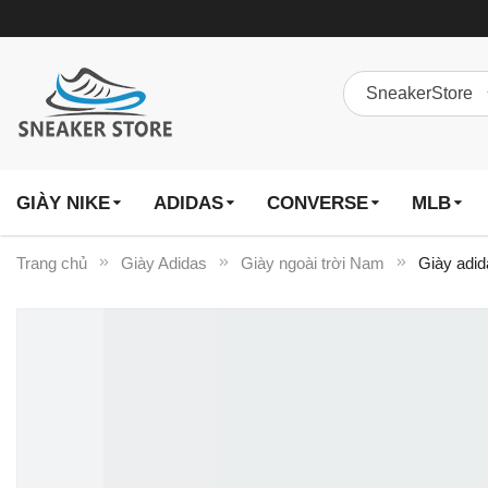
GIÀY NIKE
ADIDAS
CONVERSE
MLB
Trang chủ
Giày Adidas
Giày ngoài trời Nam
Giày adid
Chuyển
đến
phần
đầu
của
thư
viện