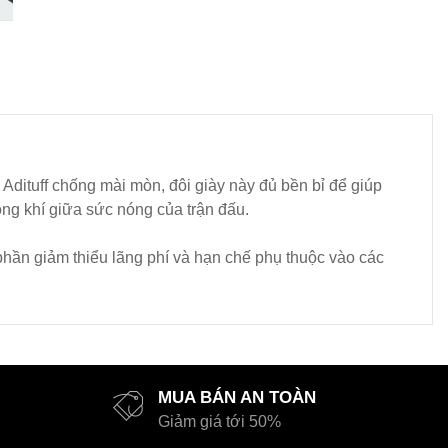
y Adituff chống mài mòn, đôi giày này đủ bền bỉ để giúp
ng khí giữa sức nóng của trận đấu.
 phần giảm thiểu lãng phí và hạn chế phụ thuộc vào các
MUA BÁN AN TOÀN
Giảm giá tới 50%