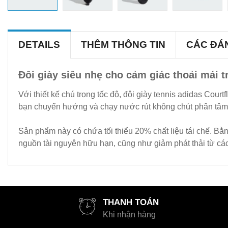
DETAILS
THÊM THÔNG TIN
CÁC ĐÁ
Đôi giày siêu nhẹ cho cảm giác thoải mái tr
Với thiết kế chú trọng tốc độ, đôi giày tennis adidas Cour
bạn chuyển hướng và chạy nước rút không chút phân tâm. 
Sản phẩm này có chứa tối thiểu 20% chất liệu tái chế. Bằn
nguồn tài nguyên hữu hạn, cũng như giảm phát thải từ cá
THANH TOÁN
Khi nhận hàng