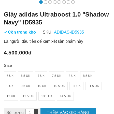
Giày adidas Ultraboost 1.0 "Shadow
Navy" ID5935
Còn trong kho
SKU
ADIDAS-ID5935
Là người đầu tiên để xem xét sản phẩm này
4.500.000đ
Size
6 UK
6.5 UK
7 UK
7.5 UK
8 UK
8.5 UK
9 UK
9.5 UK
10 UK
10.5 UK
11 UK
11.5 UK
12 UK
12.5 UK
13.5 UK
14.5 UK
Số lượng
THÊM VÀO GIỎ HÀNG