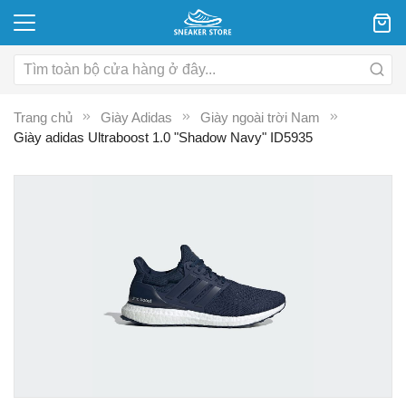
Trang chủ
Giày Adidas
Giày ngoài trời Nam
Giày adidas Ultraboost 1.0 "Shadow Navy" ID5935
Chuyển
C
đến
đ
phần
p
đầu
đ
của
c
thư
th
viện
vi
hình
hì
ảnh
ả