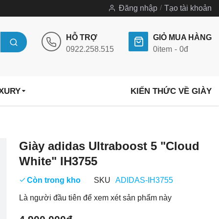
Đăng nhập
Tạo tài khoản
HỖ TRỢ
GIỎ MUA HÀNG
0922.258.515
0
item
0đ
UXURY
KIẾN THỨC VỀ GIÀY
Chuyển
Giày adidas Ultraboost 5 "Cloud
đến
White" IH3755
phần
đầu
Còn trong kho
SKU
ADIDAS-IH3755
của
Là người đầu tiên để xem xét sản phẩm này
thư
viện