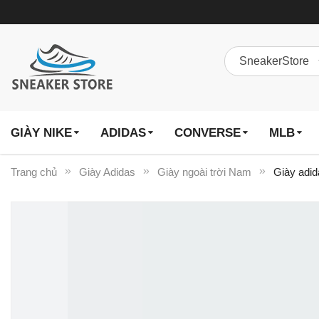
GIÀY NIKE
ADIDAS
CONVERSE
MLB
Trang chủ
Giày Adidas
Giày ngoài trời Nam
Giày adid
Chuyển
đến
phần
đầu
của
thư
viện