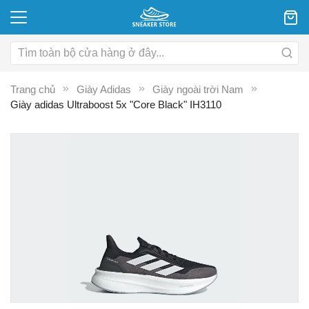
Trang chủ
Giày Adidas
Giày ngoài trời Nam
Giày adidas Ultraboost 5x "Core Black" IH3110
Chuyển
C
đến
đ
phần
p
đầu
đ
của
c
thư
th
viện
vi
hình
hì
ảnh
ả