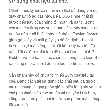
sử dụng chất liệu tái chế.
Chinh phục kỷ lục cá nhân mới thật dễ dàng với đôi
giày chạy bộ adidas này. Đế BOOST nhẹ nhất từ
trước đến nay của chúng tôi hoàn trả năng lượng
liên tục trên từng cây số để bạn cảm thấy sung sức
từ đầu đến cuối buổi chạy. Hệ thống Torsion System
giữa gót giày và mũi giày tạo độ ổn định, cho sải
bước mượt mà, vững chãi bất kể cự ly hay tốc độ
nào. Tất cả được đặt trên đế ngoài Continental™
Rubber với độ bám chắc chắn cả trong điều kiện khô
ráo cũng như ẩm ướt để bạn luôn tự tin sải bước.
Sản phẩm này có chứa tối thiểu 20% chất liệu tái
chế. Bằng cách tái sử dụng các chất liệu đã được
tạo ra, chúng tôi góp phần giảm thiểu lãng phí và hạn
chế phụ thuộc vào các nguồn tài nguyên hữu hạn,
cũng như giảm phát thải từ các sản phẩm mà chúng
tôi sản xuất.