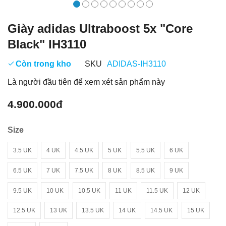
Giày adidas Ultraboost 5x "Core
Black" IH3110
Còn trong kho
SKU
ADIDAS-IH3110
Là người đầu tiên để xem xét sản phẩm này
4.900.000đ
Size
3.5 UK
4 UK
4.5 UK
5 UK
5.5 UK
6 UK
6.5 UK
7 UK
7.5 UK
8 UK
8.5 UK
9 UK
9.5 UK
10 UK
10.5 UK
11 UK
11.5 UK
12 UK
12.5 UK
13 UK
13.5 UK
14 UK
14.5 UK
15 UK