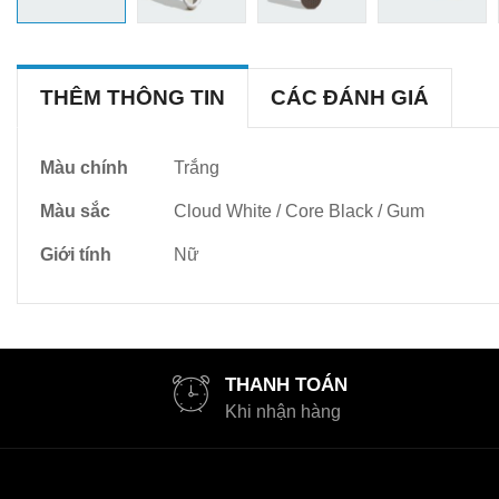
THÊM THÔNG TIN
CÁC ĐÁNH GIÁ
Thêm
Màu chính
Trắng
thông
Màu sắc
Cloud White / Core Black / Gum
tin
Giới tính
Nữ
THANH TOÁN
Khi nhận hàng