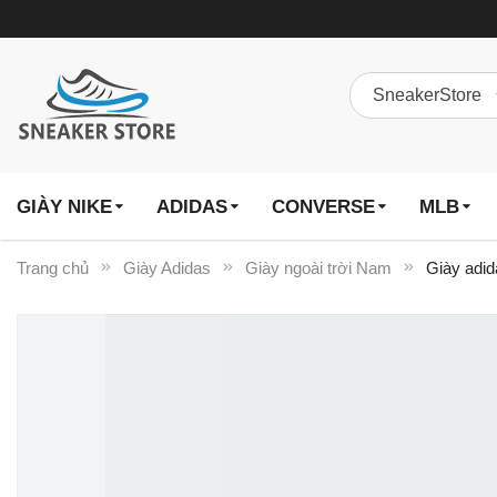
GIÀY NIKE
ADIDAS
CONVERSE
MLB
Trang chủ
Giày Adidas
Giày ngoài trời Nam
Giày adid
Chuyển
đến
phần
đầu
của
thư
viện