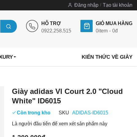
Đăng nhập
Tạo tài khoản
HỖ TRỢ
GIỎ MUA HÀNG
0922.258.515
0
item
0đ
UXURY
KIẾN THỨC VỀ GIÀY
Chuyển
Giày adidas Vl Court 2.0 "Cloud
đến
White" ID6015
phần
đầu
Còn trong kho
SKU
ADIDAS-ID6015
của
Là người đầu tiên để xem xét sản phẩm này
thư
viện