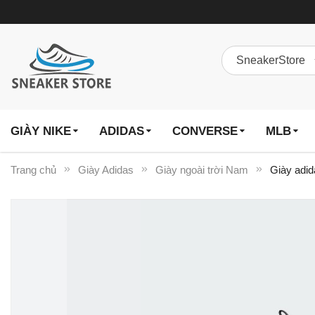
GIÀY NIKE
ADIDAS
CONVERSE
MLB
Trang chủ
Giày Adidas
Giày ngoài trời Nam
Giày adid
Chuyển
đến
phần
đầu
của
thư
viện