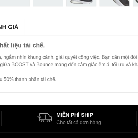
NH GIÁ
ất liệu tái chế.
, ngắm nhìn khung cảnh, giải quyết công việc. Bạn cần một đôi
ế giữa BOOST và Bounce mang đến cảm giác êm ái tối ưu và khả
iểu 50% thành phần tái chế.
MIỄN PHÍ SHIP
Cho tất cả đơn hàng