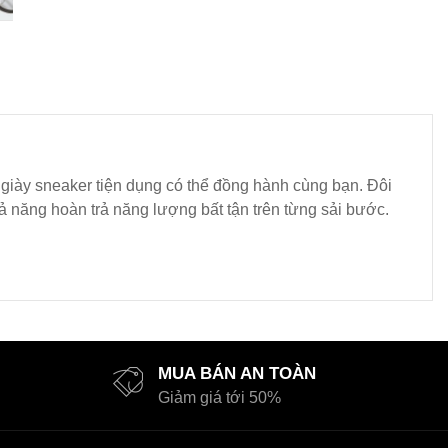
 giày sneaker tiện dụng có thể đồng hành cùng bạn. Đôi
 năng hoàn trả năng lượng bất tận trên từng sải bước.
MUA BÁN AN TOÀN
Giảm giá tới 50%