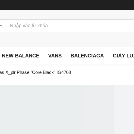
NEW BALANCE
VANS
BALENCIAGA
GIÀY L
as X_plr Phase "Core Black" IG4768