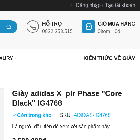
Đăng nhập
Tạo tài khoản
HỖ TRỢ
GIỎ MUA HÀNG
0922.258.515
0
item
0đ
UXURY
KIẾN THỨC VỀ GIÀY
Chuyển
Giày adidas X_plr Phase "Core
đến
Black" IG4768
phần
đầu
Còn trong kho
SKU
ADIDAS-IG4768
của
Là người đầu tiên để xem xét sản phẩm này
thư
viện