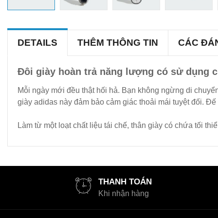
DETAILS
THÊM THÔNG TIN
CÁC ĐÁ
Đôi giày hoàn trả năng lượng có sử dụng ch
Mỗi ngày mới đều thật hối hả. Bạn không ngừng di chuyển
giày adidas này đảm bảo cảm giác thoải mái tuyệt đối. Đ
Làm từ một loạt chất liệu tái chế, thân giày có chứa tối th
THANH TOÁN
Khi nhận hàng