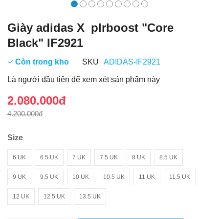
Giày adidas X_plrboost "Core
Black" IF2921
Còn trong kho
SKU
ADIDAS-IF2921
Là người đầu tiên để xem xét sản phẩm này
2.080.000đ
4.200.000đ
Size
6 UK
6.5 UK
7 UK
7.5 UK
8 UK
8.5 UK
9 UK
9.5 UK
10 UK
10.5 UK
11 UK
11.5 UK
12 UK
12.5 UK
13.5 UK