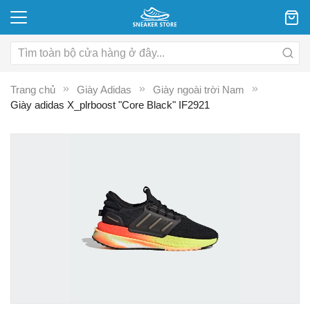
Trang chủ
Giày Adidas
Giày ngoài trời Nam
Giày adidas X_plrboost "Core Black" IF2921
Chuyển
C
đến
đ
phần
p
đầu
đ
của
c
thư
th
viện
vi
hình
hì
ảnh
ả