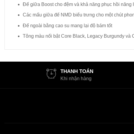
Đế giữa Boost cho đệm và khả năng phục hồi năng 
Các mấu giữa đế NMD biểu trưng cho một chút phon
Đế ngoài bằng cao su mang lại độ bám tốt
Tông màu nổi bật Core Black, Legacy Burgundy và 
THANH TOÁN
Khi nhận hàng