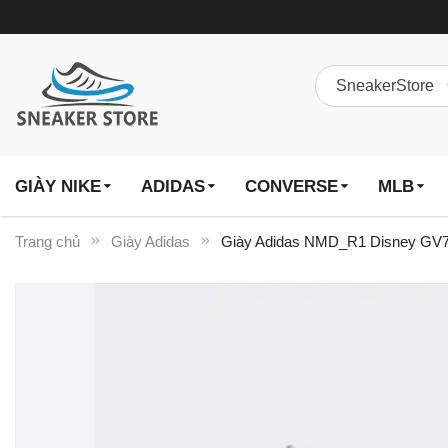
GIÀY NIKE
ADIDAS
CONVERSE
MLB
Trang chủ
Giày Adidas
Giày Adidas NMD_R1 Disney GV79
Chuyển
đến
phần
đầu
của
thư
viện