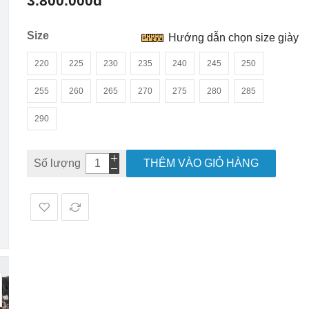
3.800.000đ
hình
ảnh
Size
Hướng dẫn chọn size giày
220
225
230
235
240
245
250
255
260
265
270
275
280
285
290
Số lượng
THÊM VÀO GIỎ HÀNG