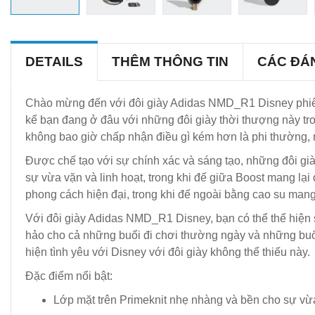
DETAILS
THÊM THÔNG TIN
CÁC ĐÁ
Chào mừng đến với đôi giày Adidas NMD_R1 Disney phiên b
kể bạn đang ở đâu với những đôi giày thời thượng này t
không bao giờ chấp nhận điều gì kém hơn là phi thường,
Được chế tạo với sự chính xác và sáng tạo, những đôi gi
sự vừa vặn và linh hoạt, trong khi đế giữa Boost mang l
phong cách hiện đại, trong khi đế ngoài bằng cao su mang 
Với đôi giày Adidas NMD_R1 Disney, bạn có thể thể hiện 
hảo cho cả những buổi đi chơi thường ngày và những buổi
hiện tình yêu với Disney với đôi giày không thể thiếu này.
Đặc điểm nổi bật:
Lớp mặt trên Primeknit nhẹ nhàng và bền cho sự vừa