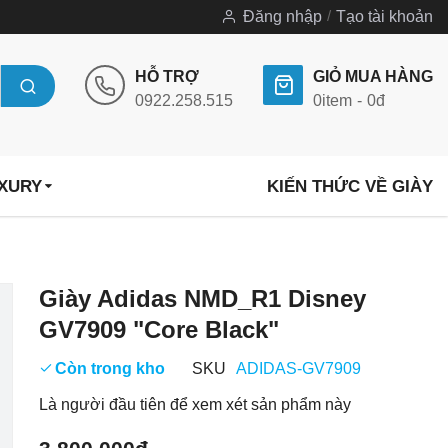
Đăng nhập
Tạo tài khoản
HỖ TRỢ
GIỎ MUA HÀNG
0922.258.515
0
item
0đ
UXURY
KIẾN THỨC VỀ GIÀY
Chuyển
Giày Adidas NMD_R1 Disney
đến
GV7909 "Core Black"
phần
đầu
Còn trong kho
SKU
ADIDAS-GV7909
của
Là người đầu tiên để xem xét sản phẩm này
thư
viện