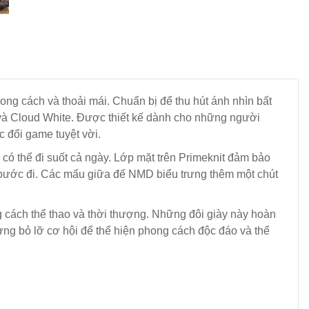
g cách và thoải mái. Chuẩn bị để thu hút ánh nhìn bất
và Cloud White. Được thiết kế dành cho những người
 đổi game tuyệt vời.
có thể đi suốt cả ngày. Lớp mặt trên Primeknit đảm bảo
 bước đi. Các mấu giữa đế NMD biểu trưng thêm một chút
 cách thể thao và thời thượng. Những đôi giày này hoàn
ừng bỏ lỡ cơ hội để thể hiện phong cách độc đáo và thể