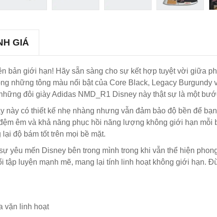
NH GIÁ
ản giới hạn! Hãy sẵn sàng cho sự kết hợp tuyệt vời giữa phon
rong những tông màu nổi bật của Core Black, Legacy Burgundy 
 những đôi giày Adidas NMD_R1 Disney này thật sự là một bước
ày này có thiết kế nhẹ nhàng nhưng vẫn đảm bảo độ bền để bạn 
ại đệm êm và khả năng phục hồi năng lượng không giới hạn mỗi
lại độ bám tốt trên mọi bề mặt.
sự yêu mến Disney bên trong mình trong khi vẫn thể hiện phong
 tập luyện mạnh mẽ, mang lại tính linh hoạt không giới hạn. Đ
 vặn linh hoạt