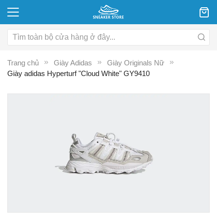
Trang chủ
Giày Adidas
Giày Originals Nữ
Giày adidas Hyperturf "Cloud White" GY9410
Chuyển
C
đến
đ
phần
p
đầu
đ
của
c
thư
th
viện
vi
hình
hì
ảnh
ả