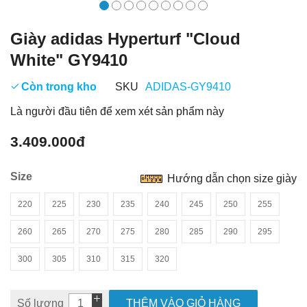
Giày adidas Hyperturf "Cloud
White" GY9410
Còn trong kho
SKU
ADIDAS-GY9410
Là người đầu tiên để xem xét sản phẩm này
3.409.000đ
Size
Hướng dẫn chọn size giày
220
225
230
235
240
245
250
255
260
265
270
275
280
285
290
295
300
305
310
315
320
Số lượng
THÊM VÀO GIỎ HÀNG