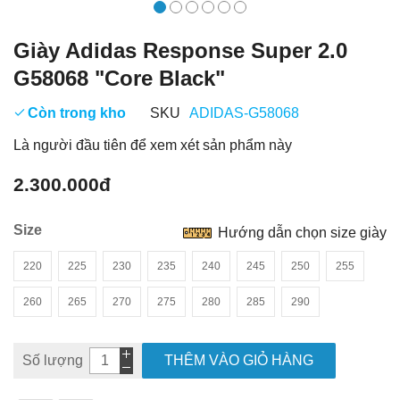
Giày Adidas Response Super 2.0
G58068 "Core Black"
Còn trong kho
SKU
ADIDAS-G58068
Là người đầu tiên để xem xét sản phẩm này
2.300.000đ
Size
Hướng dẫn chọn size giày
220
225
230
235
240
245
250
255
260
265
270
275
280
285
290
Số lượng
THÊM VÀO GIỎ HÀNG