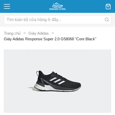
Trang chủ
Giày Adidas
Giày Adidas Response Super 2.0 G58068 "Core Black"
Chuyển
C
đến
đ
phần
p
đầu
đ
của
c
thư
th
viện
vi
hình
hì
ảnh
ả