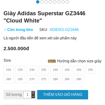
Giày Adidas Superstar GZ3446
"Cloud White"
Còn trong kho
SKU
ADIDAS-GZ3446
Là người đầu tiên để xem xét sản phẩm này
2.500.000đ
Size
Hướng dẫn chọn size giày
220
225
230
235
240
245
250
255
260
265
270
275
280
285
290
Số lượng
THÊM VÀO GIỎ HÀNG