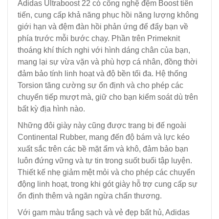
Adidas Ultraboost 22 có công nghệ đệm Boost tiên
tiến, cung cấp khả năng phục hồi năng lượng không
giới hạn và đệm đàn hồi phản ứng để đẩy bạn về
phía trước mỗi bước chạy. Phần trên Primeknit
thoáng khí thích nghi với hình dáng chân của bạn,
mang lại sự vừa vặn và phù hợp cá nhân, đồng thời
đảm bảo tính linh hoạt và độ bền tối đa. Hệ thống
Torsion tăng cường sự ổn định và cho phép các
chuyển tiếp mượt mà, giữ cho bạn kiểm soát dù trên
bất kỳ địa hình nào.
Những đôi giày này cũng được trang bị đế ngoài
Continental Rubber, mang đến độ bám và lực kéo
xuất sắc trên các bề mặt ẩm và khô, đảm bảo bạn
luôn đứng vững và tự tin trong suốt buổi tập luyện.
Thiết kế nhẹ giảm mệt mỏi và cho phép các chuyển
động linh hoạt, trong khi gót giày hỗ trợ cung cấp sự
ổn định thêm và ngăn ngừa chấn thương.
Với gam màu trắng sạch và vẻ đẹp bất hủ, Adidas