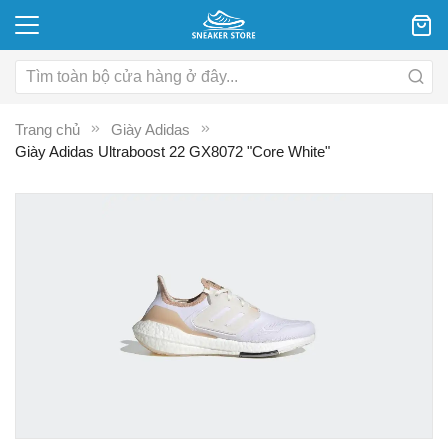
Trang chủ
Giày Adidas
Giày Adidas Ultraboost 22 GX8072 "Core White"
Chuyển
C
đến
đ
phần
p
đầu
đ
của
c
thư
th
viện
vi
hình
hì
ảnh
ả