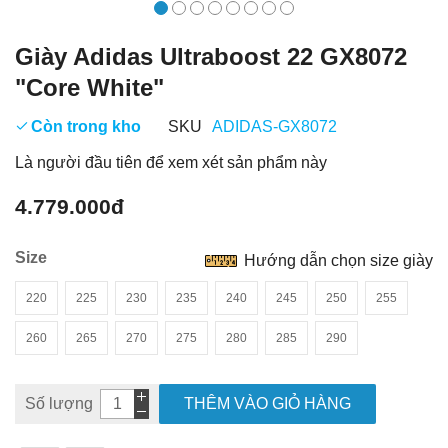
Giày Adidas Ultraboost 22 GX8072
"Core White"
Còn trong kho
SKU
ADIDAS-GX8072
Là người đầu tiên để xem xét sản phẩm này
4.779.000đ
Size
Hướng dẫn chọn size giày
220
225
230
235
240
245
250
255
260
265
270
275
280
285
290
Số lượng
THÊM VÀO GIỎ HÀNG