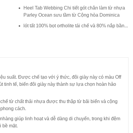
Heel Tab Webbing Chi tiết gót chân làm từ nhựa
Parley Ocean sưu tầm từ Cộng hòa Dominica
lót tất 100% bọt ortholite tái chế và 80% nắp bần...
u suất. Được chế tạo với ý thức, đôi giày này có màu Off
t tinh tế, biến đôi giày này thành sự lựa chọn hoàn hảo
chế từ chất thải nhựa được thu thập từ bãi biển và cộng
 phong cách.
 nhàng giúp linh hoạt và dễ dàng di chuyển, trong khi đệm
i bề mặt.