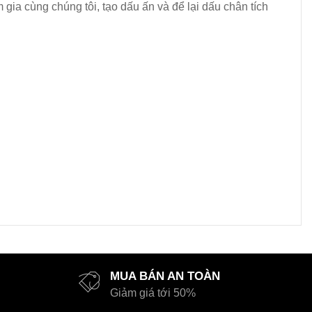
ia cùng chúng tôi, tạo dấu ấn và để lại dấu chân tích
MUA BÁN AN TOÀN
Giảm giá tới 50%