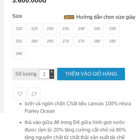
3.600.000đ
hình
ảnh
Size
Hướng dẫn chọn size giày
220
225
230
235
240
245
250
255
260
265
270
275
280
285
290
Số lượng
THÊM VÀO GIỎ HÀNG
lưỡi và ngón chân Chất liệu canvas 100% nhựa
Parley Ocean
thả vào giữa đế trong Đế giữa hình giọt nước
được làm từ 20% tăng cường cắt nhỏ và 80%
tăng nguyên chất từ ​​chất thải sản xuất tái chế