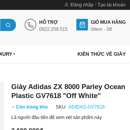
Đăng nhập
Tạo tài khoản
HỖ TRỢ
GIỎ MUA HÀNG
0922.258.515
0
item
0đ
UXURY
KIẾN THỨC VỀ GIÀY
Chuyển
Giày Adidas ZX 8000 Parley Ocean
đến
Plastic GV7618 "Off White"
phần
đầu
Còn trong kho
SKU
ADIDAS-GV7618
của
Là người đầu tiên để xem xét sản phẩm này
thư
viện