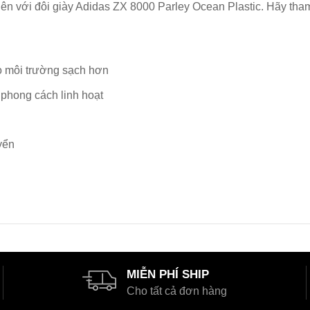
n với đôi giày Adidas ZX 8000 Parley Ocean Plastic. Hãy tham g
o môi trường sạch hơn
 phong cách linh hoạt
yển
MIỄN PHÍ SHIP
Cho tất cả đơn hàng