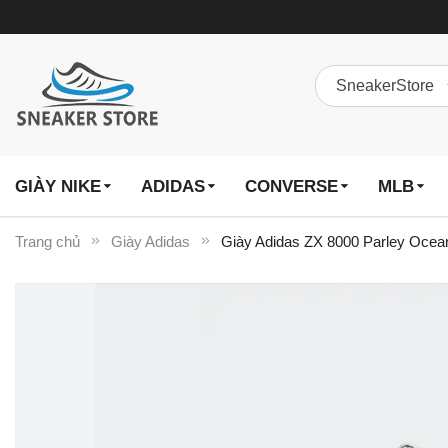
GIÀY NIKE
ADIDAS
CONVERSE
MLB
Trang chủ
Giày Adidas
Giày Adidas ZX 8000 Parley Ocean
Chuyển
đến
phần
đầu
của
thư
viện