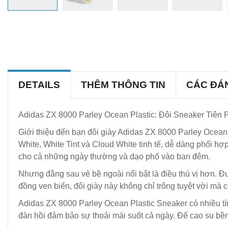
DETAILS
THÊM THÔNG TIN
CÁC ĐÁ
Adidas ZX 8000 Parley Ocean Plastic: Đôi Sneaker Tiên P
Giới thiệu đến bạn đôi giày Adidas ZX 8000 Parley Ocean 
White, White Tint và Cloud White tinh tế, dễ dàng phối h
cho cả những ngày thường và dạo phố vào ban đêm.
Nhưng đằng sau vẻ bề ngoài nổi bật là điều thú vị hơn. Đư
đồng ven biển, đôi giày này không chỉ trông tuyệt vời mà
Adidas ZX 8000 Parley Ocean Plastic Sneaker có nhiều tín
đàn hồi đảm bảo sự thoải mái suốt cả ngày. Đế cao su bền