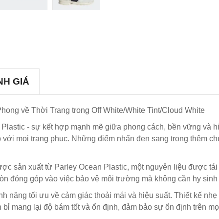
NH GIÁ
hong về Thời Trang trong Off White/White Tint/Cloud White
Plastic - sự kết hợp mạnh mẽ giữa phong cách, bền vững và hiệ
ợp với mọi trang phục. Những điểm nhấn đen sang trọng thêm chú
ợc sản xuất từ Parley Ocean Plastic, một nguyên liệu được tái 
 còn đóng góp vào việc bảo vệ môi trường mà không cần hy sinh
h năng tối ưu về cảm giác thoải mái và hiệu suất. Thiết kế nhẹ
 bỉ mang lại độ bám tốt và ổn định, đảm bảo sự ổn định trên mọ