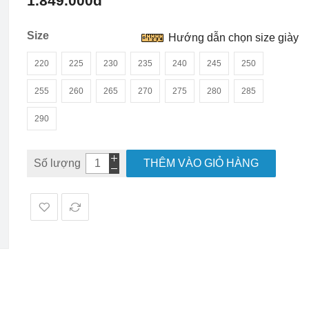
1.849.000đ
hình
ảnh
Size
Hướng dẫn chọn size giày
220
225
230
235
240
245
250
255
260
265
270
275
280
285
290
Số lượng
THÊM VÀO GIỎ HÀNG