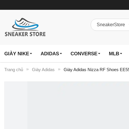
GIÀY NIKE
ADIDAS
CONVERSE
MLB
Trang chủ
Giày Adidas
Giày Adidas Nizza RF Shoes EE55
Chuyển
đến
phần
đầu
của
thư
viện