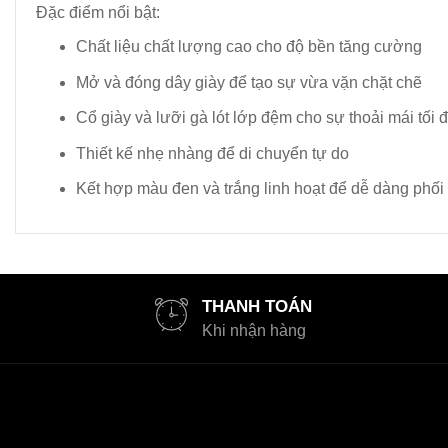
Đặc điểm nổi bật:
Chất liệu chất lượng cao cho độ bền tăng cường
Mở và đóng dây giày để tạo sự vừa vặn chặt chẽ
Cổ giày và lưỡi gà lót lớp đệm cho sự thoải mái tối 
Thiết kế nhẹ nhàng để di chuyển tự do
Kết hợp màu đen và trắng linh hoạt để dễ dàng phối 
THANH TOÁN
Khi nhận hàng