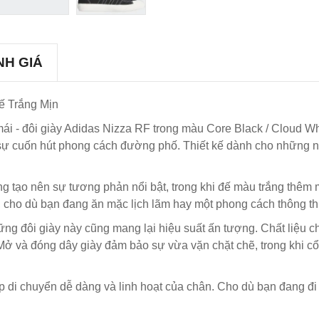
NH GIÁ
đế Trắng Mịn
mái - đôi giày Adidas Nizza RF trong màu Core Black / Cloud Whi
và sự cuốn hút phong cách đường phố. Thiết kế dành cho những n
ng tạo nên sự tương phản nổi bật, trong khi đế màu trắng thêm 
ào, cho dù bạn đang ăn mặc lịch lãm hay một phong cách thông t
hững đôi giày này cũng mang lại hiệu suất ấn tượng. Chất liệu
 Mở và đóng dây giày đảm bảo sự vừa vặn chặt chẽ, trong khi cổ 
p di chuyển dễ dàng và linh hoạt của chân. Cho dù bạn đang đi 