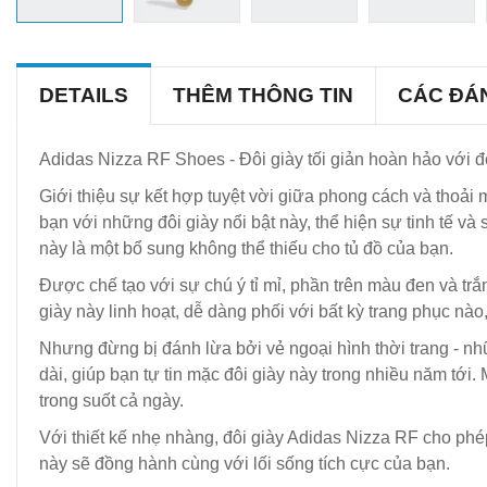
DETAILS
THÊM THÔNG TIN
CÁC ĐÁ
Adidas Nizza RF Shoes - Đôi giày tối giản hoàn hảo với 
Giới thiệu sự kết hợp tuyệt vời giữa phong cách và thoải 
bạn với những đôi giày nổi bật này, thể hiện sự tinh tế 
này là một bổ sung không thể thiếu cho tủ đồ của bạn.
Được chế tạo với sự chú ý tỉ mỉ, phần trên màu đen và trắ
giày này linh hoạt, dễ dàng phối với bất kỳ trang phục n
Nhưng đừng bị đánh lừa bởi vẻ ngoại hình thời trang - n
dài, giúp bạn tự tin mặc đôi giày này trong nhiều năm tới.
trong suốt cả ngày.
Với thiết kế nhẹ nhàng, đôi giày Adidas Nizza RF cho phé
này sẽ đồng hành cùng với lối sống tích cực của bạn.