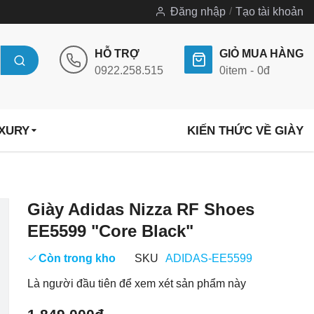
Đăng nhập
Tạo tài khoản
HỖ TRỢ
GIỎ MUA HÀNG
0922.258.515
0
item
0đ
UXURY
KIẾN THỨC VỀ GIÀY
Chuyển
Giày Adidas Nizza RF Shoes
đến
EE5599 "Core Black"
phần
đầu
Còn trong kho
SKU
ADIDAS-EE5599
của
Là người đầu tiên để xem xét sản phẩm này
thư
viện