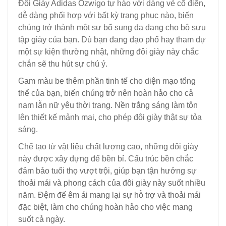
Đôi Giày Adidas Ozwigo tự hào với dáng vẻ cổ điển,
dễ dàng phối hợp với bất kỳ trang phục nào, biến
chúng trở thành một sự bổ sung đa dạng cho bộ sưu
tập giày của bạn. Dù bạn đang dạo phố hay tham dự
một sự kiện thường nhật, những đôi giày này chắc
chắn sẽ thu hút sự chú ý.
Gam màu be thêm phần tinh tế cho diện mạo tổng
thể của bạn, biến chúng trở nên hoàn hảo cho cả
nam lẫn nữ yêu thời trang. Nền trắng sáng làm tôn
lên thiết kế mảnh mai, cho phép đôi giày thật sự tỏa
sáng.
Chế tạo từ vật liệu chất lượng cao, những đôi giày
này được xây dựng để bền bỉ. Cấu trúc bền chắc
đảm bảo tuổi thọ vượt trội, giúp bạn tận hưởng sự
thoải mái và phong cách của đôi giày này suốt nhiều
năm. Đệm đế êm ái mang lại sự hỗ trợ và thoải mái
đặc biệt, làm cho chúng hoàn hảo cho việc mang
suốt cả ngày.