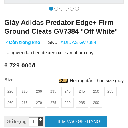
Giày Adidas Predator Edge+ Firm
Ground Cleats GV7384 "Off White"
Còn trong kho
SKU
ADIDAS-GV7384
Là người đầu tiên để xem xét sản phẩm này
6.729.000đ
Size
Hướng dẫn chọn size giày
220
225
230
235
240
245
250
255
260
265
270
275
280
285
290
Số lượng
THÊM VÀO GIỎ HÀNG