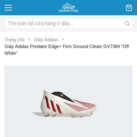
Trang chủ
Giày Adidas
Giày Adidas Predator Edge+ Firm Ground Cleats GV7384 "Off
White"
Chuyển
C
đến
đ
phần
p
đầu
đ
của
c
thư
th
viện
vi
hình
hì
ảnh
ả