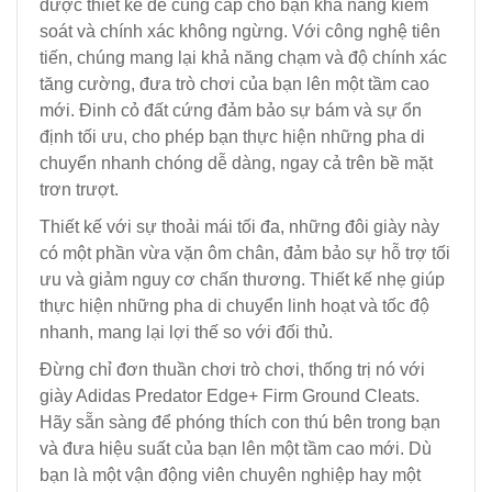
được thiết kế để cung cấp cho bạn khả năng kiểm
soát và chính xác không ngừng. Với công nghệ tiên
tiến, chúng mang lại khả năng chạm và độ chính xác
tăng cường, đưa trò chơi của bạn lên một tầm cao
mới. Đinh cỏ đất cứng đảm bảo sự bám và sự ổn
định tối ưu, cho phép bạn thực hiện những pha di
chuyển nhanh chóng dễ dàng, ngay cả trên bề mặt
trơn trượt.
Thiết kế với sự thoải mái tối đa, những đôi giày này
có một phần vừa vặn ôm chân, đảm bảo sự hỗ trợ tối
ưu và giảm nguy cơ chấn thương. Thiết kế nhẹ giúp
thực hiện những pha di chuyển linh hoạt và tốc độ
nhanh, mang lại lợi thế so với đối thủ.
Đừng chỉ đơn thuần chơi trò chơi, thống trị nó với
giày Adidas Predator Edge+ Firm Ground Cleats.
Hãy sẵn sàng để phóng thích con thú bên trong bạn
và đưa hiệu suất của bạn lên một tầm cao mới. Dù
bạn là một vận động viên chuyên nghiệp hay một