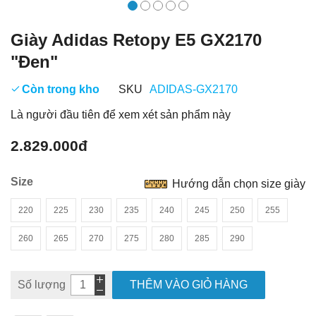
Giày Adidas Retopy E5 GX2170
"Đen"
Còn trong kho
SKU
ADIDAS-GX2170
Là người đầu tiên để xem xét sản phẩm này
2.829.000đ
Size
Hướng dẫn chọn size giày
220
225
230
235
240
245
250
255
260
265
270
275
280
285
290
Số lượng
THÊM VÀO GIỎ HÀNG