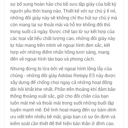
sự bổ sung hoàn hảo cho bộ sưu tập giày của bất kỳ
người yêu thời trang nào. Thiết kế với sự chú ý tỉ mỉ,
những đôi giày này sẽ không chỉ thu hút sự chú ý mà
còn mang lại sự thoải mái và hỗ trợ không đối thủ
trong suốt cả ngày. Được chế tạo từ sự kết hợp của
các loại vật liệu chất lượng cao, những đôi giày này
tự hào mang trên mình vẻ ngoại hình đen sắc, kết
hợp với những điểm nhấn hồng tươi sáng, mang
đến vẻ ngoại hình táo bạo và phong cách.
Nhưng đừng bị lừa bởi vẻ ngoại hình lộng lẫy của
chúng - những đôi giày Adidas Retopy E5 này được
xây dựng để chống chọi ngay cả những hoạt động
đòi hỏi khắt khe nhất. Phần trên thoáng khí đảm bảo
thông thoáng xuất sắc, giữ cho đôi chân của bạn
luôn mát mẻ và thoải mái trong suốt những buổi tập
luyện mạnh mẽ. Đế linh hoạt mang đến sự bám dính
ưu việt trên nhiều bề mặt, giúp bạn có sự ổn định và
kiểm soát cần thiết để thể hiện bản thân ở đỉnh cao.