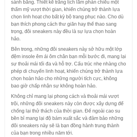
sánh bằng. Thiết kế trắng lịch lãm phản chiếu một
thẩm mỹ vượt thời gian, khiến chúng trở thành lựa
chọn linh hoạt cho bất kỳ bộ trang phục nào. Cho dù
bạn thích phong cách thư giãn hay thể thao sang
trọng, đôi sneakers này đều là sự lựa chọn hoàn
hảo.
Bên trong, những đôi sneakers này sở hữu một lớp
đệm insole êm ái ôm chân bạn mỗi bước đi, mang lại
sự thoải mái tối đa và hỗ trợ. Cấu trúc nhẹ nhàng cho
phép di chuyển linh hoạt, khiến chúng trở thành lựa
chọn hoàn hảo cho những người tích cực, không
bao giờ chấp nhận sự không hoàn hảo.
Không chỉ mang lại phong cách và thoải mái vượt
trội, những đôi sneakers này còn được xây dựng để
chống lại thử thách của thời gian. Đế ngoài cao su
bền bỉ mang lại độ bám xuất sắc và đảm bảo những
đôi sneakers này sẽ là bạn đồng hành trung thành
của bạn trong nhiều năm tới.